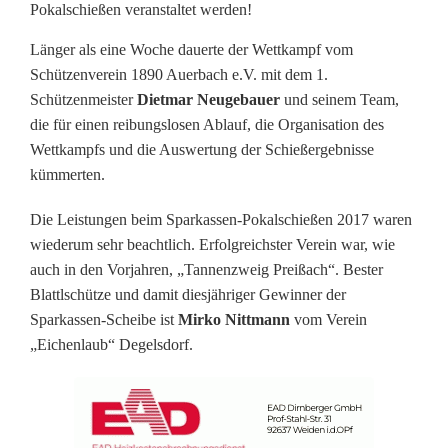
Pokalschießen veranstaltet werden!
e
Länger als eine Woche dauerte der Wettkampf vom
i
Schützenverein 1890 Auerbach e.V. mit dem 1.
Schützenmeister
Dietmar Neugebauer
und seinem Team,
ß
die für einen reibungslosen Ablauf, die Organisation des
a
Wettkampfs und die Auswertung der Schießergebnisse
kümmerten.
c
h
Die Leistungen beim Sparkassen-Pokalschießen 2017 waren
wiederum sehr beachtlich. Erfolgreichster Verein war, wie
e
auch in den Vorjahren, „Tannenzweig Preißach“. Bester
r
Blattlschütze und damit diesjähriger Gewinner der
Sparkassen-Scheibe ist
Mirko Nittmann
vom Verein
f
„Eichenlaub“ Degelsdorf.
o
l