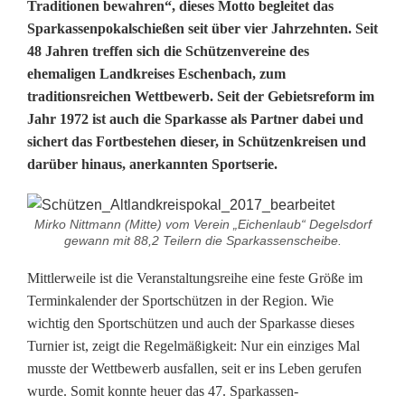
Traditionen bewahren“, dieses Motto begleitet das
a
Sparkassenpokalschießen seit über vier Jahrzehnten. Seit
48 Jahren treffen sich die Schützenvereine des
n
ehemaligen Landkreises Eschenbach, zum
n
traditionsreichen Wettbewerb. Seit der Gebietsreform im
Jahr 1972 ist auch die Sparkasse als Partner dabei und
e
sichert das Fortbestehen dieser, in Schützenkreisen und
n
darüber hinaus, anerkannten Sportserie.
z
w
Mirko Nittmann (Mitte) vom Verein „Eichenlaub“ Degelsdorf
gewann mit 88,2 Teilern die Sparkassenscheibe.
e
Mittlerweile ist die Veranstaltungsreihe eine feste Größe im
i
Terminkalender der Sportschützen in der Region. Wie
wichtig den Sportschützen und auch der Sparkasse dieses
g
Turnier ist, zeigt die Regelmäßigkeit: Nur ein einziges Mal
P
musste der Wettbewerb ausfallen, seit er ins Leben gerufen
wurde. Somit konnte heuer das 47. Sparkassen-
r