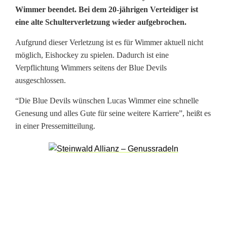
Wimmer beendet. Bei dem 20-jährigen Verteidiger ist
r
eine alte Schulterverletzung wieder aufgebrochen.
y
Aufgrund dieser Verletzung ist es für Wimmer aktuell nicht
o
möglich, Eishockey zu spielen. Dadurch ist eine
Verpflichtung Wimmers seitens der Blue Devils
u
ausgeschlossen.
t
“Die Blue Devils wünschen Lucas Wimmer eine schnelle
m
Genesung und alles Gute für seine weitere Karriere”, heißt es
in einer Pressemitteilung.
i
t
L
u
c