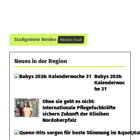
a
s
W
i
Stadtgebiete Weiden
Weiden Stadt
m
m
Neues in der Region
e
Babys 2026:
Kalenderwoc
r
he 31
b
Ohne sie geht es nicht:
e
Internationale Pflegefachkräfte
sichern Zukunft der Kliniken
e
Nordoberpfalz
n