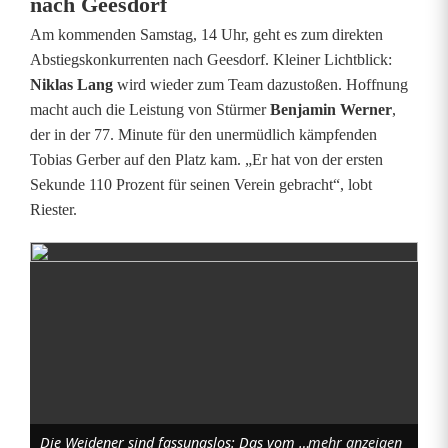
nach Geesdorf
Am kommenden Samstag, 14 Uhr, geht es zum direkten
Abstiegskonkurrenten nach Geesdorf. Kleiner Lichtblick:
Niklas Lang
wird wieder zum Team dazustoßen. Hoffnung
macht auch die Leistung von Stürmer
Benjamin Werner
,
der in der 77. Minute für den unermüdlich kämpfenden
Tobias Gerber auf den Platz kam. „Er hat von der ersten
Sekunde 110 Prozent für seinen Verein gebracht“, lobt
Riester.
Die Weidener sind fassungslos: Das vom TSV Kornburg umjubelte 1:0 durch Cagli Firat. Foto: D. Nachtigall
mehr anzeigen