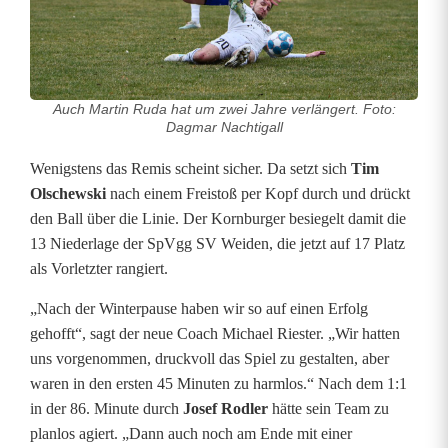
o
r
n
Auch Martin Ruda hat um zwei Jahre verlängert. Foto:
b
Dagmar Nachtigall
u
Wenigstens das Remis scheint sicher. Da setzt sich
Tim
Olschewski
nach einem Freistoß per Kopf durch und drückt
r
den Ball über die Linie. Der Kornburger besiegelt damit die
g
13 Niederlage der SpVgg SV Weiden, die jetzt auf 17 Platz
als Vorletzter rangiert.
s
„Nach der Winterpause haben wir so auf einen Erfolg
c
gehofft“, sagt der neue Coach Michael Riester. „Wir hatten
h
uns vorgenommen, druckvoll das Spiel zu gestalten, aber
waren in den ersten 45 Minuten zu harmlos.“ Nach dem 1:1
o
in der 86. Minute durch
Josef Rodler
hätte sein Team zu
c
planlos agiert. „Dann auch noch am Ende mit einer