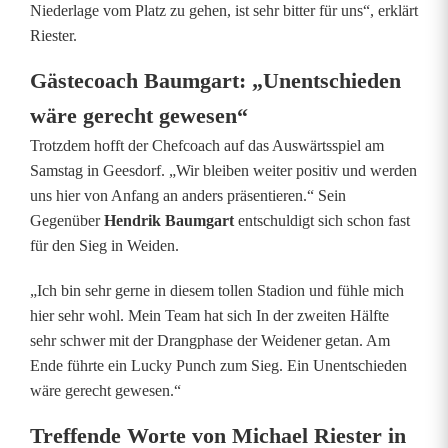
Niederlage vom Platz zu gehen, ist sehr bitter für uns“, erklärt
k
Riester.
t
Gästecoach Baumgart: „Unentschieden
S
wäre gerecht gewesen“
p
Trotzdem hofft der Chefcoach auf das Auswärtsspiel am
V
Samstag in Geesdorf. „Wir bleiben weiter positiv und werden
uns hier von Anfang an anders präsentieren.“ Sein
g
Gegenüber
Hendrik Baumgart
entschuldigt sich schon fast
g
für den Sieg in Weiden.
W
„Ich bin sehr gerne in diesem tollen Stadion und fühle mich
hier sehr wohl. Mein Team hat sich In der zweiten Hälfte
e
sehr schwer mit der Drangphase der Weidener getan. Am
i
Ende führte ein Lucky Punch zum Sieg. Ein Unentschieden
wäre gerecht gewesen.“
d
Treffende Worte von Michael Riester in
e