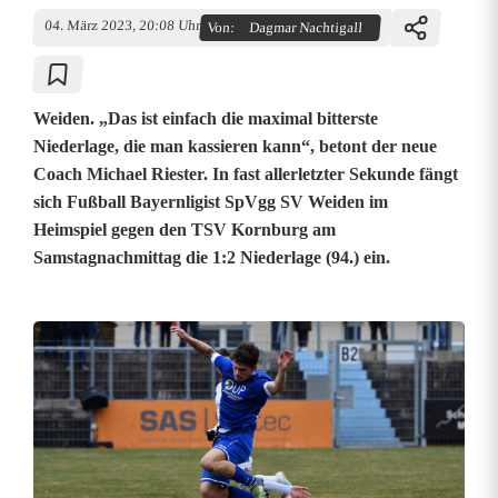
04. März 2023, 20:08 Uhr
Von:
Dagmar Nachtigall
Weiden. „Das ist einfach die maximal bitterste
Niederlage, die man kassieren kann“, betont der neue
Coach Michael Riester. In fast allerletzter Sekunde fängt
sich Fußball Bayernligist SpVgg SV Weiden im
Heimspiel gegen den TSV Kornburg am
Samstagnachmittag die 1:2 Niederlage (94.) ein.
T
S
V
K