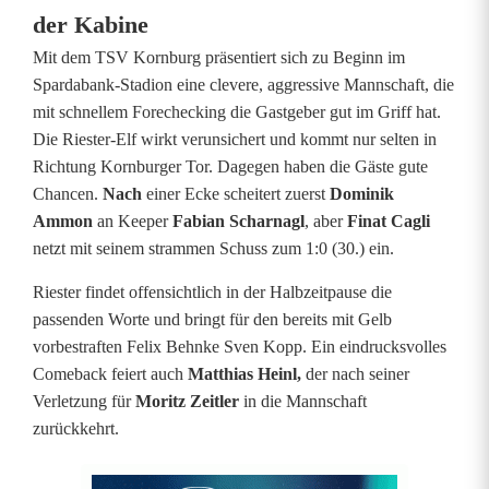
der Kabine
n
Mit dem TSV Kornburg präsentiert sich zu Beginn im
i
Spardabank-Stadion eine clevere, aggressive Mannschaft, die
n
mit schnellem Forechecking die Gastgeber gut im Griff hat.
Die Riester-Elf wirkt verunsichert und kommt nur selten in
l
Richtung Kornburger Tor. Dagegen haben die Gäste gute
e
Chancen.
Nach
einer Ecke scheitert zuerst
Dominik
Ammon
an Keeper
Fabian Scharnagl
, aber
Finat Cagli
t
netzt mit seinem strammen Schuss zum 1:0 (30.) ein.
z
Riester findet offensichtlich in der Halbzeitpause die
t
passenden Worte und bringt für den bereits mit Gelb
vorbestraften Felix Behnke Sven Kopp. Ein eindrucksvolles
e
Comeback feiert auch
Matthias Heinl,
der nach seiner
r
Verletzung für
Moritz Zeitler
in die Mannschaft
zurückkehrt.
S
e