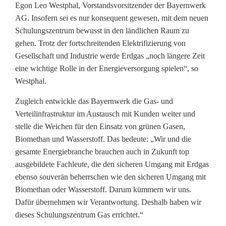
G
Egon Leo Westphal, Vorstandsvorsitzender der Bayernwerk
AG. Insofern sei es nur konsequent gewesen, mit dem neuen
a
Schulungszentrum bewusst in den ländlichen Raum zu
s
gehen. Trotz der fortschreitenden Elektrifizierung von
Gesellschaft und Industrie werde Erdgas „noch längere Zeit
i
eine wichtige Rolle in der Energieversorgung spielen“, so
n
Westphal.
S
Zugleich entwickle das Bayernwerk die Gas- und
Verteilinfrastruktur im Austausch mit Kunden weiter und
c
stelle die Weichen für den Einsatz von grünen Gasen,
h
Biomethan und Wasserstoff. Das bedeute: „Wir und die
gesamte Energiebranche brauchen auch in Zukunft top
i
ausgebildete Fachleute, die den sicheren Umgang mit Erdgas
r
ebenso souverän beherrschen wie den sicheren Umgang mit
Biomethan oder Wasserstoff. Darum kümmern wir uns.
m
Dafür übernehmen wir Verantwortung. Deshalb haben wir
i
dieses Schulungszentrum Gas errichtet.“