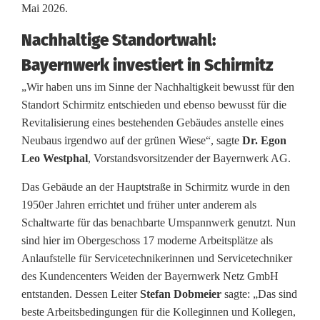
Mai 2026.
r
Nachhaltige Standortwahl:
ö
Bayernwerk investiert in Schirmitz
f
„Wir haben uns im Sinne der Nachhaltigkeit bewusst für den
f
Standort Schirmitz entschieden und ebenso bewusst für die
Revitalisierung eines bestehenden Gebäudes anstelle eines
n
Neubaus irgendwo auf der grünen Wiese“, sagte
Dr. Egon
e
Leo Westphal
, Vorstandsvorsitzender der Bayernwerk AG.
t
Das Gebäude an der Hauptstraße in Schirmitz wurde in den
1950er Jahren errichtet und früher unter anderem als
S
Schaltwarte für das benachbarte Umspannwerk genutzt. Nun
c
sind hier im Obergeschoss 17 moderne Arbeitsplätze als
Anlaufstelle für Servicetechnikerinnen und Servicetechniker
h
des Kundencenters Weiden der Bayernwerk Netz GmbH
u
entstanden. Dessen Leiter
Stefan Dobmeier
sagte: „Das sind
beste Arbeitsbedingungen für die Kolleginnen und Kollegen,