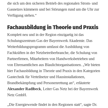
l
die sich um den sicheren Betrieb des regionalen Strom- und
u
Gasnetzes kümmern und bei Störungen rund um die Uhr zur
Verfügung stehen.“
n
Fachausbildung in Theorie und Praxis
g
Komplett neu und in der Region einzigartig ist das
s
Schulungszentrum Gas der Bayernwerk Akademie. Das
z
Weiterbildungsprogramm umfasst die Ausbildung von
Fachkräften in der Netzbetreiberbranche, die Schulung von
e
Partnerfirmen, Mitarbeitern von Handwerksbetrieben und
n
von Ehrenamtlichen aus Blaulichtorganisationen. „Wir bieten
hier Fachausbildung in Theorie und Praxis in den Kategorien
t
Gastechnik für Verteilnetze und Hausinstallationen,
r
Brandbekämpfung und Personenrettung an“, erläuterte
Alexander Radlbeck
, Leiter Gas Netz bei der Bayernwerk
u
Netz GmbH.
m
„Die Energiewende findet in den Regionen statt“, sagte Dr.