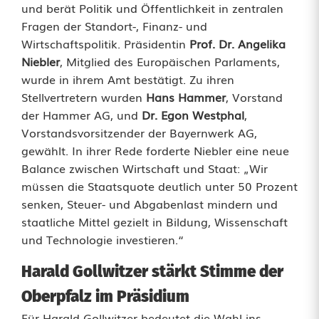
und berät Politik und Öffentlichkeit in zentralen
r
Fragen der Standort-, Finanz- und
a
Wirtschaftspolitik. Präsidentin
Prof. Dr. Angelika
Niebler
, Mitglied des Europäischen Parlaments,
u
wurde in ihrem Amt bestätigt. Zu ihren
s
Stellvertretern wurden
Hans Hammer
, Vorstand
der Hammer AG, und
Dr. Egon Westphal
,
F
Vorstandsvorsitzender der Bayernwerk AG,
gewählt. In ihrer Rede forderte Niebler eine neue
l
Balance zwischen Wirtschaft und Staat: „Wir
o
müssen die Staatsquote deutlich unter 50 Prozent
senken, Steuer- und Abgabenlast mindern und
ß
staatliche Mittel gezielt in Bildung, Wissenschaft
i
und Technologie investieren.“
n
Harald Gollwitzer stärkt Stimme der
s
Oberpfalz im Präsidium
P
Für Harald Gollwitzer bedeutet die Wahl ins