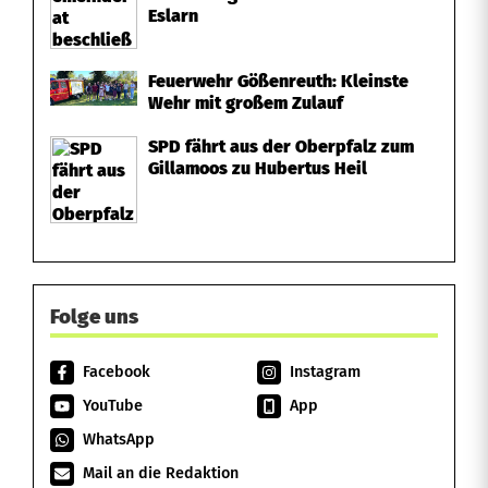
e
Eslarn
i
Feuerwehr Gößenreuth: Kleinste
r
Wehr mit großem Zulauf
a
SPD fährt aus der Oberpfalz zum
Gillamoos zu Hubertus Heil
t
s
B
a
Folge uns
y
Facebook
Instagram
e
YouTube
App
r
WhatsApp
n
Mail an die Redaktion