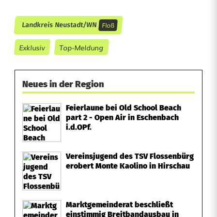
W
i
Floß
Landkreis Neustadt/WN
r
Exklusiv
Top-Meldung
t
s
Neues in der Region
c
Feierlaune bei Old School Beach
h
part 2 - Open Air in Eschenbach
i.d.OPf.
a
f
Vereinsjugend des TSV Flossenbürg
t
erobert Monte Kaolino in Hirschau
s
b
Marktgemeinderat beschließt
einstimmig Breitbandausbau in