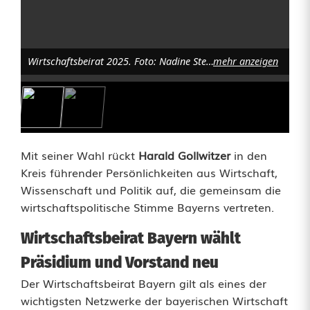
a
l
d
Wirtschaftsbeirat 2025. Foto: Nadine Stegemann
mehr anzeigen
G
o
l
Mit seiner Wahl rückt
Harald Gollwitzer
in den
l
Kreis führender Persönlichkeiten aus Wirtschaft,
Wissenschaft und Politik auf, die gemeinsam die
w
wirtschaftspolitische Stimme Bayerns vertreten.
i
Wirtschaftsbeirat Bayern wählt
t
Präsidium und Vorstand neu
z
Der Wirtschaftsbeirat Bayern gilt als eines der
e
wichtigsten Netzwerke der bayerischen Wirtschaft