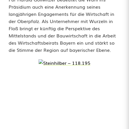
Präsidium auch eine Anerkennung seines
r
langjährigen Engagements für die Wirtschaft in
ä
der Oberpfalz. Als Unternehmer mit Wurzeln in
Floß bringt er künftig die Perspektive des
s
Mittelstands und der Bauwirtschaft in die Arbeit
i
des Wirtschaftsbeirats Bayern ein und stärkt so
die Stimme der Region auf bayerischer Ebene.
d
i
u
m
d
e
s