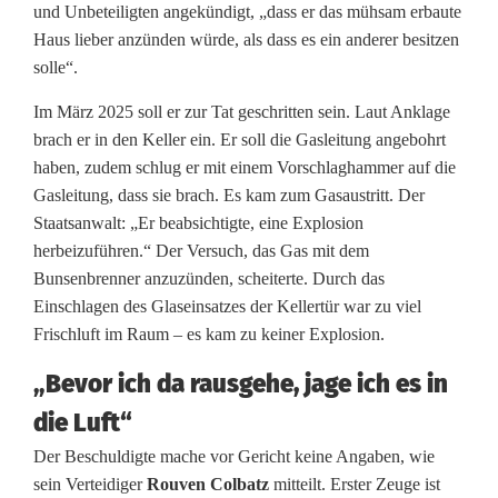
und Unbeteiligten angekündigt, „dass er das mühsam erbaute
h
Haus lieber anzünden würde, als dass es ein anderer besitzen
solle“.
d
e
Im März 2025 soll er zur Tat geschritten sein. Laut Anklage
brach er in den Keller ein. Er soll die Gasleitung angebohrt
r
haben, zudem schlug er mit einem Vorschlaghammer auf die
Gasleitung, dass sie brach. Es kam zum Gasaustritt. Der
Z
Staatsanwalt: „Er beabsichtigte, eine Explosion
w
herbeizuführen.“ Der Versuch, das Gas mit dem
Bunsenbrenner anzuzünden, scheiterte. Durch das
a
Einschlagen des Glaseinsatzes der Kellertür war zu viel
n
Frischluft im Raum – es kam zu keiner Explosion.
g
„Bevor ich da rausgehe, jage ich es in
s
die Luft“
v
Der Beschuldigte mache vor Gericht keine Angaben, wie
sein Verteidiger
Rouven Colbatz
mitteilt. Erster Zeuge ist
e