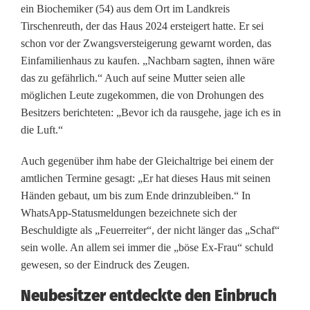
ein Biochemiker (54) aus dem Ort im Landkreis
r
Tirschenreuth, der das Haus 2024 ersteigert hatte. Er sei
schon vor der Zwangsversteigerung gewarnt worden, das
s
Einfamilienhaus zu kaufen. „Nachbarn sagten, ihnen wäre
t
das zu gefährlich.“ Auch auf seine Mutter seien alle
möglichen Leute zugekommen, die von Drohungen des
e
Besitzers berichteten: „Bevor ich da rausgehe, jage ich es in
i
die Luft.“
g
Auch gegenüber ihm habe der Gleichaltrige bei einem der
amtlichen Termine gesagt: „Er hat dieses Haus mit seinen
e
Händen gebaut, um bis zum Ende drinzubleiben.“ In
r
WhatsApp-Statusmeldungen bezeichnete sich der
Beschuldigte als „Feuerreiter“, der nicht länger das „Schaf“
u
sein wolle. An allem sei immer die „böse Ex-Frau“ schuld
n
gewesen, so der Eindruck des Zeugen.
g
Neubesitzer entdeckte den Einbruch