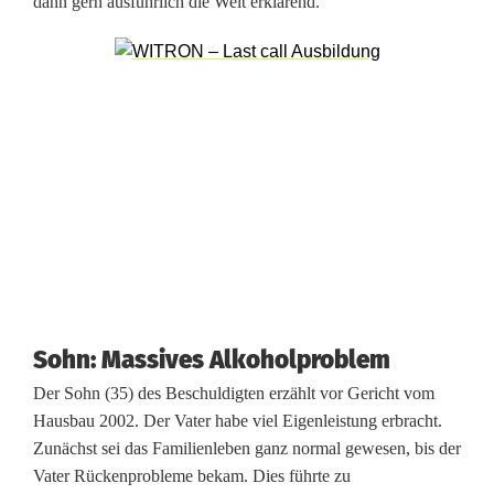
dann gern ausführlich die Welt erklärend.“
w
o
l
l
t
e
H
a
u
Sohn: Massives Alkoholproblem
s
Der Sohn (35) des Beschuldigten erzählt vor Gericht vom
Hausbau 2002. Der Vater habe viel Eigenleistung erbracht.
i
Zunächst sei das Familienleben ganz normal gewesen, bis der
n
Vater Rückenprobleme bekam. Dies führte zu