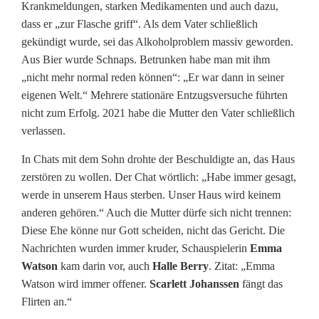
Krankmeldungen, starken Medikamenten und auch dazu,
d
dass er „zur Flasche griff“. Als dem Vater schließlich
i
gekündigt wurde, sei das Alkoholproblem massiv geworden.
Aus Bier wurde Schnaps. Betrunken habe man mit ihm
e
„nicht mehr normal reden können“: „Er war dann in seiner
L
eigenen Welt.“ Mehrere stationäre Entzugsversuche führten
nicht zum Erfolg. 2021 habe die Mutter den Vater schließlich
u
verlassen.
f
In Chats mit dem Sohn drohte der Beschuldigte an, das Haus
t
zerstören zu wollen. Der Chat wörtlich: „Habe immer gesagt,
werde in unserem Haus sterben. Unser Haus wird keinem
j
anderen gehören.“ Auch die Mutter dürfe sich nicht trennen:
a
Diese Ehe könne nur Gott scheiden, nicht das Gericht. Die
Nachrichten wurden immer kruder, Schauspielerin
Emma
g
Watson
kam darin vor, auch
Halle Berry
. Zitat: „Emma
e
Watson wird immer offener.
Scarlett Johanssen
fängt das
Flirten an.“
n