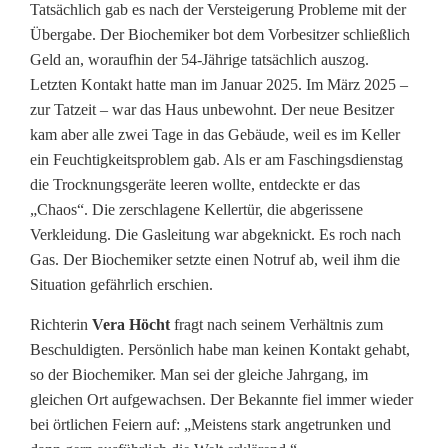
:
Tatsächlich gab es nach der Versteigerung Probleme mit der
Übergabe. Der Biochemiker bot dem Vorbesitzer schließlich
5
Geld an, woraufhin der 54-Jährige tatsächlich auszog.
4
Letzten Kontakt hatte man im Januar 2025. Im März 2025 –
zur Tatzeit – war das Haus unbewohnt. Der neue Besitzer
-
kam aber alle zwei Tage in das Gebäude, weil es im Keller
J
ein Feuchtigkeitsproblem gab. Als er am Faschingsdienstag
die Trocknungsgeräte leeren wollte, entdeckte er das
ä
„Chaos“. Die zerschlagene Kellertür, die abgerissene
h
Verkleidung. Die Gasleitung war abgeknickt. Es roch nach
Gas. Der Biochemiker setzte einen Notruf ab, weil ihm die
r
Situation gefährlich erschien.
i
Richterin
Vera Höcht
fragt nach seinem Verhältnis zum
g
Beschuldigten. Persönlich habe man keinen Kontakt gehabt,
so der Biochemiker. Man sei der gleiche Jahrgang, im
e
gleichen Ort aufgewachsen. Der Bekannte fiel immer wieder
r
bei örtlichen Feiern auf: „Meistens stark angetrunken und