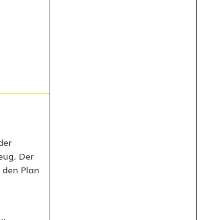
der
eug. Der
 den Plan