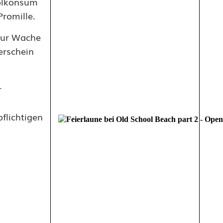
holkonsum
Promille.
 zur Wache
erschein
r
flichtigen