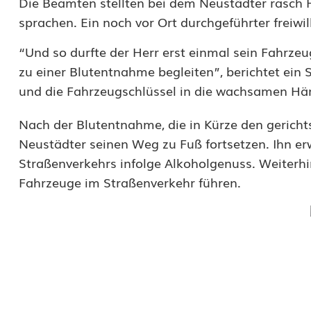
Die Beamten stellten bei dem Neustädter rasch 
h
sprachen. Ein noch vor Ort durchgeführter freiwil
r
“Und so durfte der Herr erst einmal sein Fahrze
zu einer Blutentnahme begleiten”, berichtet ein 
u
und die Fahrzeugschlüssel in die wachsamen Hä
n
Nach der Blutentnahme, die in Kürze den gericht
f
Neustädter seinen Weg zu Fuß fortsetzen. Ihn e
a
Straßenverkehrs infolge Alkoholgenuss. Weiterhin
l
Fahrzeuge im Straßenverkehr führen.
l
m
i
t