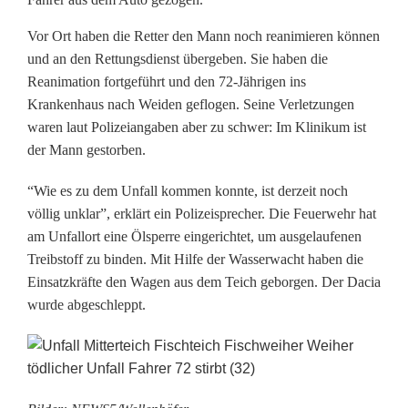
i
Vor Ort haben die Retter den Mann noch reanimieren können
n
und an den Rettungsdienst übergeben. Sie haben die
W
Reanimation fortgeführt und den 72-Jährigen ins
Krankenhaus nach Weiden geflogen. Seine Verletzungen
e
waren laut Polizeiangaben aber zu schwer: Im Klinikum ist
i
der Mann gestorben.
h
“Wie es zu dem Unfall kommen konnte, ist derzeit noch
e
völlig unklar”, erklärt ein Polizeisprecher. Die Feuerwehr hat
am Unfallort eine Ölsperre eingerichtet, um ausgelaufenen
r
Treibstoff zu binden. Mit Hilfe der Wasserwacht haben die
-
Einsatzkräfte den Wagen aus dem Teich geborgen. Der Dacia
wurde abgeschleppt.
F
a
h