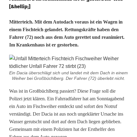
[&hellip;]
A
Mitterteich. Mit dem Autodach voraus ist ein Wagen in
einem Fischteich gelandet. Rettungskräfte haben den
u
Fahrer (72) noch aus dem Auto gerettet und reanimiert.
Im Krankenhaus ist er gestorben.
t
o
l
Ein Dacia überschlägt sich und landet mit dem Dach in einem
Weiher bei Großbüchlberg. Der Fahrer (72) überlebt nicht.
a
Was ist in Großbüchlberg passiert? Diese Frage soll die
n
Polizei jetzt klären. Ein Fahrradfahrer hat am Sonntagabend
d
ein Auto im Fischweiher entdeckt und sofort den Notruf
verständigt. Der Dacia ist aus noch ungeklärter Ursache ins
e
Wasser gerutscht und dort auf dem Dach liegen geblieben.
t
Gemeinsam mit einem Polizisten hat der Ersthelfer den
Fahrer aus dem Auto gezogen.