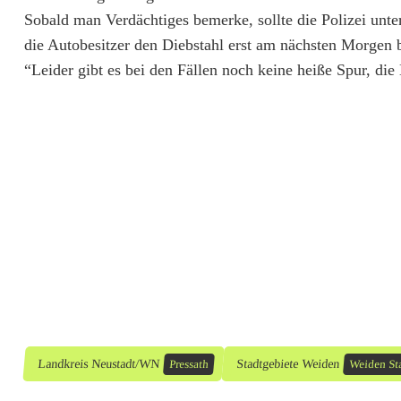
h
Sobald man Verdächtiges bemerke, sollte die Polizei unte
ä
die Autobesitzer den Diebstahl erst am nächsten Morgen b
“Leider gibt es bei den Fällen noch keine heiße Spur, die
u
f
e
n
s
i
c
h
:
Landkreis Neustadt/WN
Stadtgebiete Weiden
Pressath
Weiden St
B