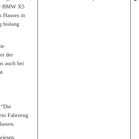
uner BMW X5
s Hauses in
g bislang
ie
et der
as auch bei
ht
 “Die
sein Fahrzeug
lassen.
wiesen.