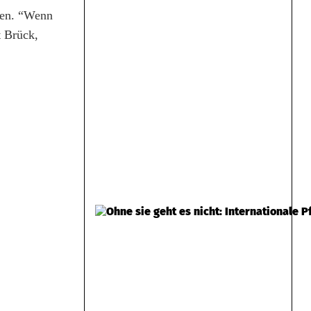
rden. “Wenn
t Brück,