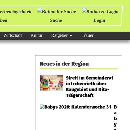
ben
Suche
Login
Wirtschaft
Kultur
Ratgeber
Trauer
Neues in der Region
Streit im Gemeinderat
in Irchenrieth über
Baugebiet und Kita-
Trägerschaft
B
a
b
y