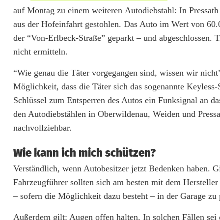
t
auf Montag zu einem weiteren Autodiebstahl: In Pressa
o
aus der Hofeinfahrt gestohlen. Das Auto im Wert von 60
d
der “Von-Erlbeck-Straße” geparkt – und abgeschlossen. T
nicht ermitteln.
i
“Wie genau die Täter vorgegangen sind, wissen wir nicht
e
Möglichkeit, dass die Täter sich das sogenannte Keyles
b
Schlüssel zum Entsperren des Autos ein Funksignal an da
s
den Autodiebstählen in Oberwildenau, Weiden und Pressath 
nachvollziehbar.
t
ä
Wie kann ich mich schützen?
h
Verständlich, wenn Autobesitzer jetzt Bedenken haben. Gi
Fahrzeugführer sollten sich am besten mit dem Hersteller
l
– sofern die Möglichkeit dazu besteht – in der Garage zu
e
Außerdem gilt: Augen offen halten. In solchen Fällen sei