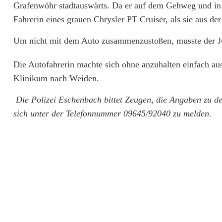
o
Grafenwöhr stadtauswärts. Da er auf dem Gehweg und in 
f
Fahrerin eines grauen Chrysler PT Cruiser, als sie aus de
a
Um nicht mit dem Auto zusammenzustoßen, musste der Ju
h
Die Autofahrerin machte sich ohne anzuhalten einfach au
r
Klinikum nach Weiden.
e
Die Polizei Eschenbach bittet Zeugen, die Angaben zu d
r
sich unter der Telefonnummer 09645/92040 zu melden.
i
n
ü
b
e