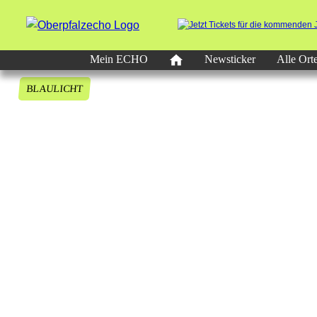
Mein ECHO
Newsticker
Alle Ort
BLAULICHT