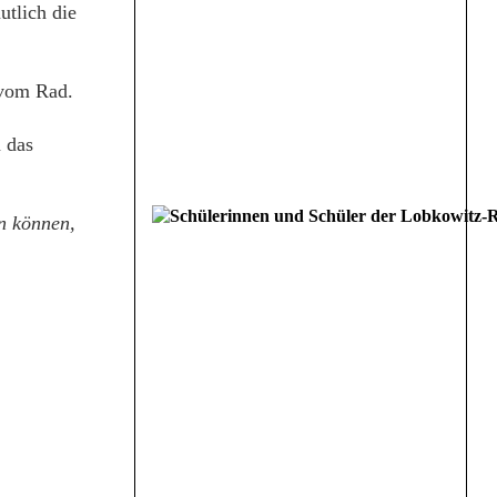
tlich die
 vom Rad.
 das
n können,