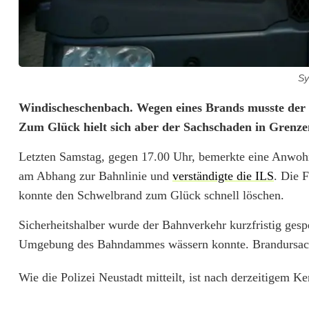
Sy
B
Windischeschenbach. Wegen eines Brands musste der 
Zum Glück hielt sich aber der Sachschaden in Grenz
a
Letzten Samstag, gegen 17.00 Uhr, bemerkte eine Anwoh
h
am Abhang zur Bahnlinie und
verständigte die ILS
. Die 
n
konnte den Schwelbrand zum Glück schnell löschen.
b
Sicherheitshalber wurde der Bahnverkehr kurzfristig ges
e
Umgebung des Bahndammes wässern konnte. Brandursache
h
Wie die Polizei Neustadt mitteilt, ist nach derzeitigem K
i