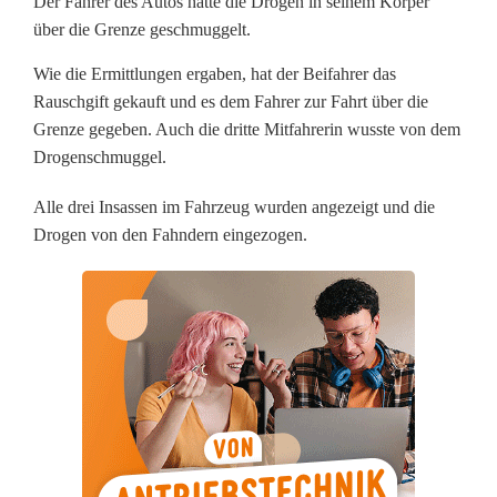
Der Fahrer des Autos hatte die Drogen in seinem Körper
a
über die Grenze geschmuggelt.
l
Wie die Ermittlungen ergaben, hat der Beifahrer das
Rauschgift gekauft und es dem Fahrer zur Fahrt über die
i
Grenze gegeben. Auch die dritte Mitfahrerin wusste von dem
m
Drogenschmuggel.
K
Alle drei Insassen im Fahrzeug wurden angezeigt und die
Drogen von den Fahndern eingezogen.
ö
r
p
e
r
ü