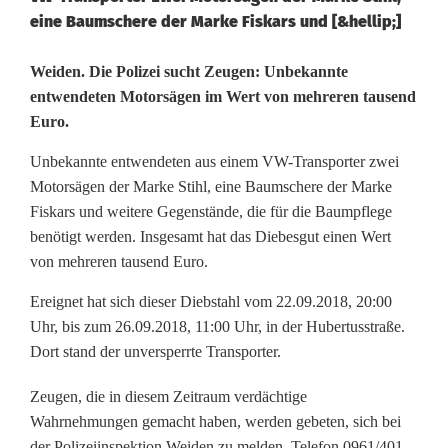
eine Baumschere der Marke Fiskars und [&hellip;]
D
Weiden. Die Polizei sucht Zeugen: Unbekannte
entwendeten Motorsägen im Wert von mehreren tausend
i
Euro.
e
Unbekannte entwendeten aus einem VW-Transporter zwei
b
Motorsägen der Marke Stihl, eine Baumschere der Marke
Fiskars und weitere Gegenstände, die für die Baumpflege
e
benötigt werden. Insgesamt hat das Diebesgut einen Wert
e
von mehreren tausend Euro.
n
Ereignet hat sich dieser Diebstahl vom 22.09.2018, 20:00
Uhr, bis zum 26.09.2018, 11:00 Uhr, in der Hubertusstraße.
t
Dort stand der unversperrte Transporter.
w
Zeugen, die in diesem Zeitraum verdächtige
e
Wahrnehmungen gemacht haben, werden gebeten, sich bei
der Polizeiinspektion Weiden zu melden. Telefon 0961/401-