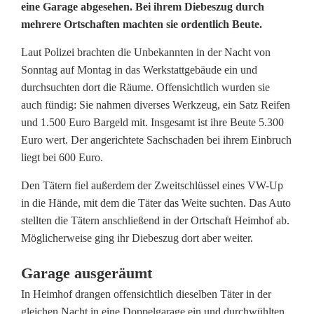
i
eine Garage abgesehen. Bei ihrem Diebeszug durch
mehrere Ortschaften machten sie ordentlich Beute.
e
b
Laut Polizei brachten die Unbekannten in der Nacht von
Sonntag auf Montag in das Werkstattgebäude ein und
e
durchsuchten dort die Räume. Offensichtlich wurden sie
s
auch fündig: Sie nahmen diverses Werkzeug, ein Satz Reifen
und 1.500 Euro Bargeld mit. Insgesamt ist ihre Beute 5.300
z
Euro wert. Der angerichtete Sachschaden bei ihrem Einbruch
liegt bei 600 Euro.
u
g
Den Tätern fiel außerdem der Zweitschlüssel eines VW-Up
in die Hände, mit dem die Täter das Weite suchten. Das Auto
ü
stellten die Tätern anschließend in der Ortschaft Heimhof ab.
b
Möglicherweise ging ihr Diebeszug dort aber weiter.
e
Garage ausgeräumt
r
In Heimhof drangen offensichtlich dieselben Täter in der
gleichen Nacht in eine Doppelgarage ein und durchwühlten