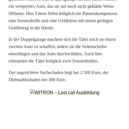
m
ein versperrtes Auto, das sie auf noch nicht geklärte Weise
e
öffneten. Den Tätern fielen lediglich ein Pannenkompressor,
eine Sonnenbrille und eine Geldbörse mit einem geringen
h
Geldbetrag in die Hände.
r
In der Doppelgarage machten sich die Täter noch an einem
e
zweiten Auto zu schaffen, indem sie die Seitenscheibe
einschlugen und das Auto durchwühlten. Auch hier
r
erbeuteten die Täter lediglich zwei Sonnenbrillen.
e
Der angerichtete Sachschaden liegt bei 2.500 Euro, der
O
Diebstahlschaden bei 300 Euro.
r
t
s
c