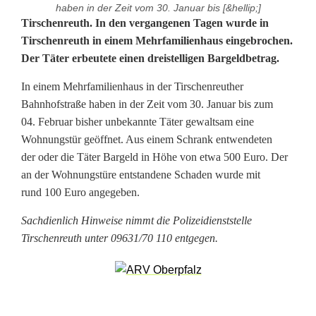
haben in der Zeit vom 30. Januar bis [&hellip;]
E
Tirschenreuth. In den vergangenen Tagen wurde in
Tirschenreuth in einem Mehrfamilienhaus eingebrochen.
i
Der Täter erbeutete einen dreistelligen Bargeldbetrag.
n
In einem Mehrfamilienhaus in der Tirschenreuther
b
Bahnhofstraße haben in der Zeit vom 30. Januar bis zum
04. Februar bisher unbekannte Täter gewaltsam eine
r
Wohnungstür geöffnet. Aus einem Schrank entwendeten
u
der oder die Täter Bargeld in Höhe von etwa 500 Euro. Der
an der Wohnungstüre entstandene Schaden wurde mit
c
rund 100 Euro angegeben.
h
Sachdienlich Hinweise nimmt die Polizeidienststelle
i
Tirschenreuth unter 09631/70 110 entgegen.
n
T