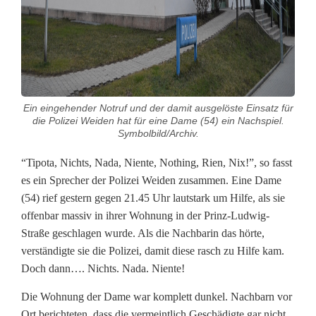
h
a
t
N
Ein eingehender Notruf und der damit ausgelöste Einsatz für
die Polizei Weiden hat für eine Dame (54) ein Nachspiel.
a
Symbolbild/Archiv.
c
“Tipota, Nichts, Nada, Niente, Nothing, Rien, Nix!”, so fasst
h
es ein Sprecher der Polizei Weiden zusammen. Eine Dame
(54) rief gestern gegen 21.45 Uhr lautstark um Hilfe, als sie
s
offenbar massiv in ihrer Wohnung in der Prinz-Ludwig-
p
Straße geschlagen wurde. Als die Nachbarin das hörte,
verständigte sie die Polizei, damit diese rasch zu Hilfe kam.
i
Doch dann…. Nichts. Nada. Niente!
e
Die Wohnung der Dame war komplett dunkel. Nachbarn vor
l
Ort berichteten, dass die vermeintlich Geschädigte gar nicht