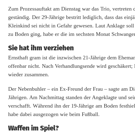
p
Zum Prozessauftakt am Dienstag war das Trio, vertreten
geständig. Der 29-Jährige bestritt lediglich, dass das ein
r
Kleinkind sei nicht in Gefahr gewesen. Laut Anklage soll 
ü
zu Boden ging, habe er die im sechsten Monat Schwangere
g
Sie hat ihm verziehen
e
Ernsthaft gram ist die inzwischen 21-Jährige dem Ehemann
l
offenbar nicht. Nach Verhandlungsende wird geschäkert;
wieder zusammen.
t
j
Der Nebenbuhler – ein Ex-Freund der Frau – sagte am Die
Jährigen. Am Nachmittag standen der Angeklagte und sei
u
verschafft. Während ihn der 19-Jährige am Boden festhiel
n
habe dabei ausgezogen wie beim Fußball.
g
Waffen im Spiel?