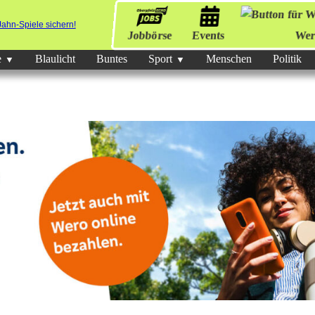
Jobbörse
Events
Wer
e
Blaulicht
Buntes
Sport
Menschen
Politik