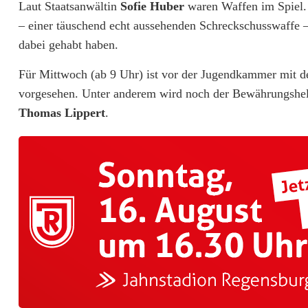
e
Laut Staatsanwältin
Sofie Huber
waren Waffen im Spiel. 
M
– einer täuschend echt aussehenden Schreckschusswaffe –
dabei gehabt haben.
u
Für Mittwoch (ab 9 Uhr) ist vor der Jugendkammer mit d
t
vorgesehen. Unter anderem wird noch der Bewährungshelf
t
Thomas Lippert
.
e
r
u
n
d
v
e