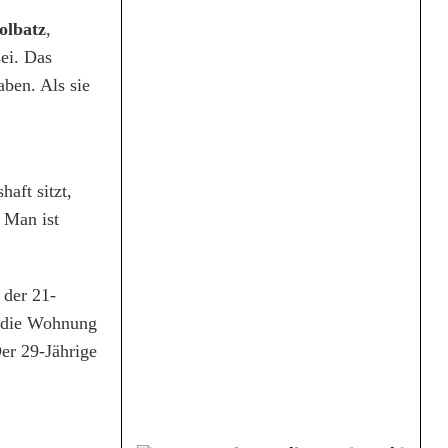
olbatz
,
sei. Das
aben. Als sie
aft sitzt,
 Man ist
 der 21-
n die Wohnung
er 29-Jährige