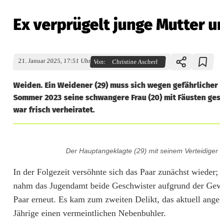
Ex verprügelt junge Mutter 
21. Januar 2025, 17:51 Uhr
Von:
Christine Ascherl
Weiden. Ein Weidener (29) muss sich wegen gefährlicher
Sommer 2023 seine schwangere Frau (20) mit Fäusten gesc
war frisch verheiratet.
E
Der Hauptangeklagte (29) mit seinem Verteidiger
x
In der Folgezeit versöhnte sich das Paar zunächst wied
v
nahm das Jugendamt beide Geschwister aufgrund der Gewa
e
Paar erneut. Es kam zum zweiten Delikt, das aktuell ang
Jährige einen vermeintlichen Nebenbuhler.
r