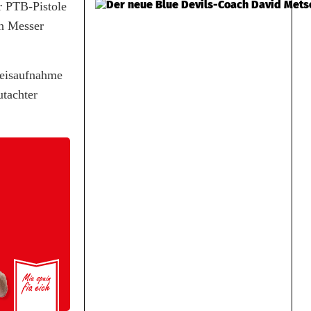
r PTB-Pistole
in Messer
weisaufnahme
utachter