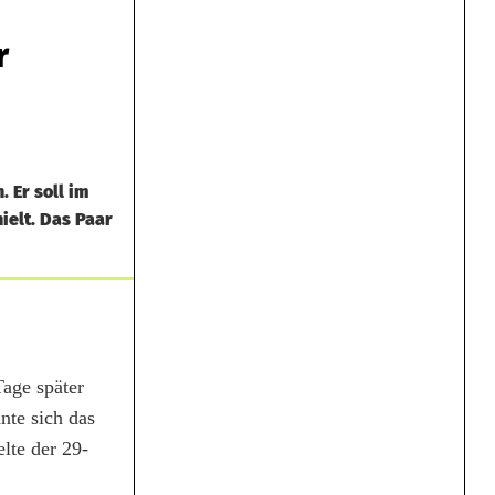
r
 Er soll im
ielt. Das Paar
age später
nte sich das
lte der 29-