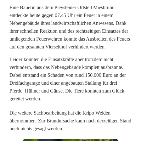
l
Eine Bäuerin aus dem Pleysteiner Ortsteil Miesbrunn
entdeckte heute gegen 07.45 Uhr ein Feuer in einem
l
Nebengebäude ihres landwirtschaftlichen Anwesens. Dank
i
ihrer schnellen Reaktion und des rechtzeitigen Einsatzes der
umliegenden Feuerwehren konnte das Ausbreiten des Feuers
n
auf den gesamten Vierseithof verhindert werden.
M
Leider konnten die Einsatzkräfte aber trotzdem nicht
i
verhindern, dass das Nebengebäude komplett ausbrannte.
Dabei entstand ein Schaden von rund 150.000 Euro an der
e
Dreifachgarage und einer angebauten Stallung für drei
s
Pferde, Hühner und Gänse. Die Tiere konnten zum Glück
gerettet werden.
b
Die weitere Sachbearbeitung hat die Kripo Weiden
r
übernommen. Zur Brandursache kann nach derzeitigen Stand
u
noch nichts gesagt werden.
n