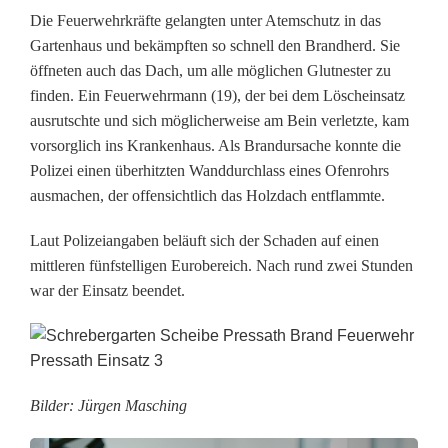
n
Die Feuerwehrkräfte gelangten unter Atemschutz in das
Gartenhaus und bekämpften so schnell den Brandherd. Sie
S
öffneten auch das Dach, um alle möglichen Glutnester zu
c
finden. Ein Feuerwehrmann (19), der bei dem Löscheinsatz
ausrutschte und sich möglicherweise am Bein verletzte, kam
h
vorsorglich ins Krankenhaus. Als Brandursache konnte die
e
Polizei einen überhitzten Wanddurchlass eines Ofenrohrs
ausmachen, der offensichtlich das Holzdach entflammte.
i
Laut Polizeiangaben beläuft sich der Schaden auf einen
b
mittleren fünfstelligen Eurobereich. Nach rund zwei Stunden
e
war der Einsatz beendet.
Bilder: Jürgen Masching