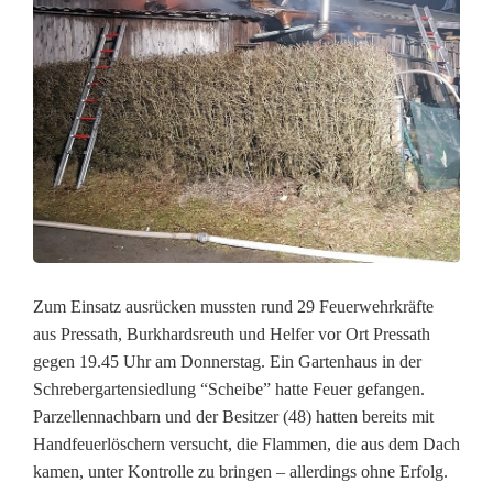
w
e
h
r
e
i
n
s
Zum Einsatz ausrücken mussten rund 29 Feuerwehrkräfte
aus Pressath, Burkhardsreuth und Helfer vor Ort Pressath
a
gegen 19.45 Uhr am Donnerstag. Ein Gartenhaus in der
t
Schrebergartensiedlung “Scheibe” hatte Feuer gefangen.
Parzellennachbarn und der Besitzer (48) hatten bereits mit
z
Handfeuerlöschern versucht, die Flammen, die aus dem Dach
i
kamen, unter Kontrolle zu bringen – allerdings ohne Erfolg.