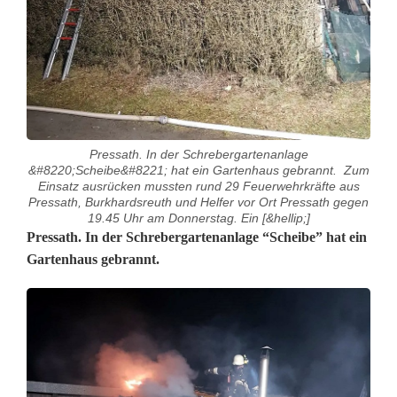
Pressath. In der Schrebergartenanlage
&#8220;Scheibe&#8221; hat ein Gartenhaus gebrannt. Zum
Einsatz ausrücken mussten rund 29 Feuerwehrkräfte aus
Pressath, Burkhardsreuth und Helfer vor Ort Pressath gegen
19.45 Uhr am Donnerstag. Ein [&hellip;]
F
Pressath. In der Schrebergartenanlage “Scheibe” hat ein
Gartenhaus gebrannt.
e
u
e
r