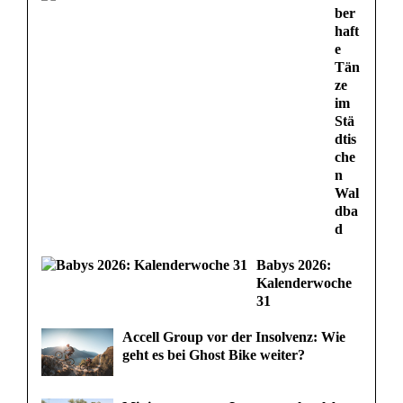
t
ber
haft
z
e
Tän
t
ze
im
Stä
dtis
che
n
Wal
dba
d
Babys 2026:
Kalenderwoche
31
Accell Group vor der Insolvenz: Wie
geht es bei Ghost Bike weiter?