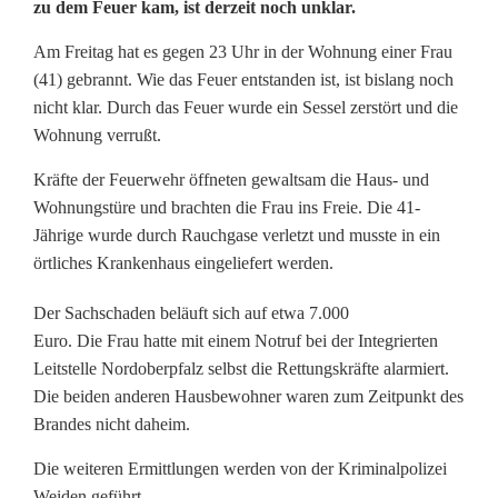
zu dem Feuer kam, ist derzeit noch unklar.
a
Am Freitag hat es gegen 23 Uhr in der Wohnung einer Frau
u
(41) gebrannt. Wie das Feuer entstanden ist, ist bislang noch
nicht klar. Durch das Feuer wurde ein Sessel zerstört und die
b
Wohnung verrußt.
e
Kräfte der Feuerwehr öffneten gewaltsam die Haus- und
i
Wohnungstüre und brachten die Frau ins Freie. Die 41-
Jährige wurde durch Rauchgase verletzt und musste in ein
W
örtliches Krankenhaus eingeliefert werden.
o
Der Sachschaden beläuft sich auf etwa 7.000
h
Euro. Die Frau hatte mit einem Notruf bei der Integrierten
Leitstelle Nordoberpfalz selbst die Rettungskräfte alarmiert.
n
Die beiden anderen Hausbewohner waren zum Zeitpunkt des
u
Brandes nicht daheim.
n
Die weiteren Ermittlungen werden von der Kriminalpolizei
Weiden geführt.