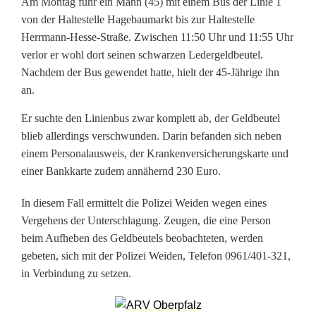
Am Montag fuhr ein Mann (45) mit einem Bus der Linie 1
n
von der Haltestelle Hagebaumarkt bis zur Haltestelle
f
Herrmann-Hesse-Straße. Zwischen 11:50 Uhr und 11:55 Uhr
verlor er wohl dort seinen schwarzen Ledergeldbeutel.
M
Nachdem der Bus gewendet hatte, hielt der 45-Jährige ihn
i
an.
n
Er suchte den Linienbus zwar komplett ab, der Geldbeutel
blieb allerdings verschwunden. Darin befanden sich neben
u
einem Personalausweis, der Krankenversicherungskarte und
t
einer Bankkarte zudem annähernd 230 Euro.
e
In diesem Fall ermittelt die Polizei Weiden wegen eines
Vergehens der Unterschlagung. Zeugen, die eine Person
n
beim Aufheben des Geldbeutels beobachteten, werden
i
gebeten, sich mit der Polizei Weiden, Telefon 0961/401-321,
in Verbindung zu setzen.
m
L