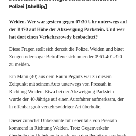
Polizei [&hellip;]
G
Weiden. Wer war gestern gegen 07:30 Uhr unterwegs auf
der B470 auf Höhe der Abzweigung Parkstein. Und wer
e
hat dort einen Verkehrsrowdy beobachtet?
w
Diese Fragen stellt sich derzeit die Polizei Weiden und bittet
a
Zeugen oder sogar Betroffene sich unter der 0961-401-320
zu melden.
g
Ein Mann (40) aus dem Raum Pegnitz war zu diesem
t
Zeitpunkt mit seinem Auto unterwegs von Pressath in
e
Richtung Weiden. Etwa bei der Abzweigung Parkstein
wurde der 40-Jährige auf einen Autofahrer aufmerksam, der
s
in offenbar grob verkehrswidriger Art überholte.
F
Dieser zunächst Unbekannte fuhr ebenfalls von Pressath
a
kommend in Richtung Weiden. Trotz Gegenverkehr
überholte der Unbekannte auch noch den Pegnitzer, wodurch