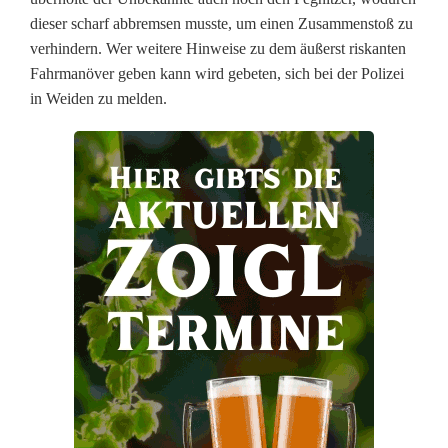
h
dieser scharf abbremsen musste, um einen Zusammenstoß zu
r
verhindern. Wer weitere Hinweise zu dem äußerst riskanten
Fahrmanöver geben kann wird gebeten, sich bei der Polizei
m
in Weiden zu melden.
a
n
ö
v
e
r
-
Z
e