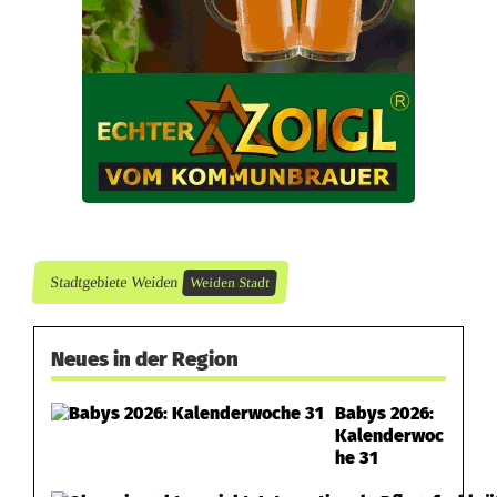
u
g
e
n
g
e
s
Stadtgebiete Weiden
Weiden Stadt
u
c
Neues in der Region
h
Babys 2026:
t
Kalenderwoc
he 31