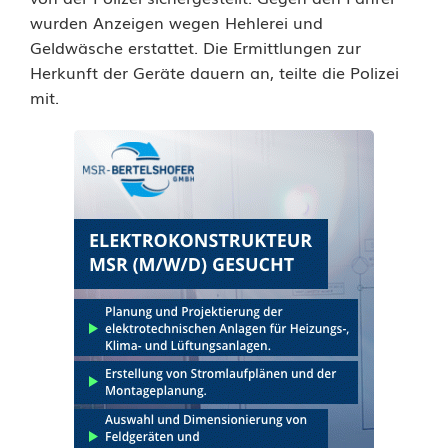
u
wurden Anzeigen wegen Hehlerei und
t
Geldwäsche erstattet. Die Ermittlungen zur
Herkunft der Geräte dauern an, teilte die Polizei
o
mit.
b
a
h
n
A
6
a
u
f