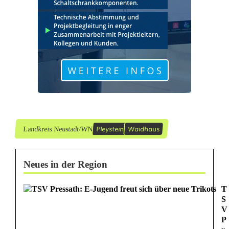
g
e
d
e
c
k
t
Pleystein
Waidhaus
Landkreis Neustadt/WN
Neues in der Region
T
S
V
P