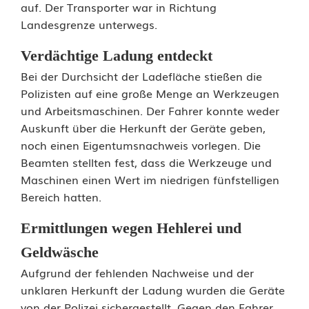
l
auf. Der Transporter war in Richtung
Landesgrenze unterwegs.
e
r
Verdächtige Ladung entdeckt
Bei der Durchsicht der Ladefläche stießen die
e
Polizisten auf eine große Menge an Werkzeugen
i
und Arbeitsmaschinen. Der Fahrer konnte weder
Auskunft über die Herkunft der Geräte geben,
a
noch einen Eigentumsnachweis vorlegen. Die
u
Beamten stellten fest, dass die Werkzeuge und
Maschinen einen Wert im niedrigen fünfstelligen
f
Bereich hatten.
d
Ermittlungen wegen Hehlerei und
e
Geldwäsche
r
Aufgrund der fehlenden Nachweise und der
A
unklaren Herkunft der Ladung wurden die Geräte
von der Polizei sichergestellt. Gegen den Fahrer