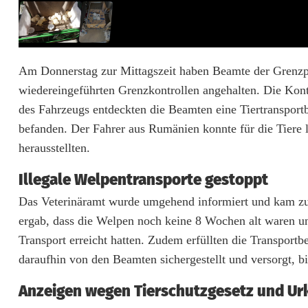
s
p
o
Am Donnerstag zur Mittagszeit haben Beamte der Grenzpo
wiedereingeführten Grenzkontrollen angehalten. Die Kontr
r
des Fahrzeugs entdeckten die Beamten eine Tiertranspor
t
befanden. Der Fahrer aus Rumänien konnte für die Tiere l
e
herausstellten.
a
Illegale Welpentransporte gestoppt
n
Das Veterinäramt wurde umgehend informiert und kam zu
ergab, dass die Welpen noch keine 8 Wochen alt waren und
G
Transport erreicht hatten. Zudem erfüllten die Transportb
r
daraufhin von den Beamten sichergestellt und versorgt, b
e
Anzeigen wegen Tierschutzgesetz und U
n