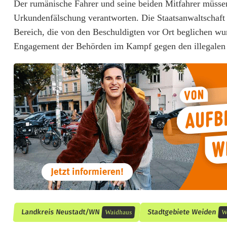
Der rumänische Fahrer und seine beiden Mitfahrer müsse
z
Urkundenfälschung verantworten. Die Staatsanwaltschaft W
Bereich, die von den Beschuldigten vor Ort beglichen wur
e
Engagement der Behörden im Kampf gegen den illegalen 
g
e
s
t
o
p
p
t
Landkreis Neustadt/WN
Stadtgebiete Weiden
Waidhaus
W