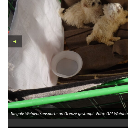
l
e
W
e
◄
l
p
e
n
t
r
a
Illegale Welpentransporte an Grenze gestoppt. Foto: GPI Waidha
n