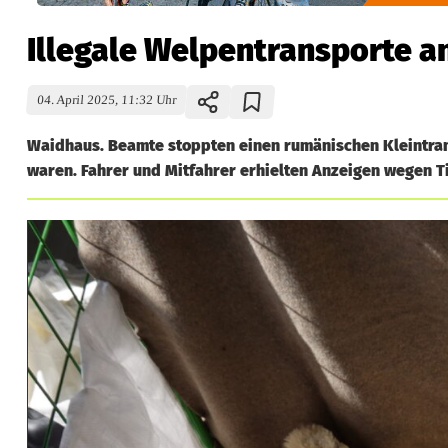
Illegale Welpentransporte a
04. April 2025, 11:32 Uhr
Waidhaus. Beamte stoppten einen rumänischen Kleintrans
waren. Fahrer und Mitfahrer erhielten Anzeigen wegen 
I
l
l
e
g
a