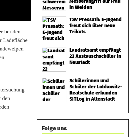
Messerangriff auf Frau
in Weiden
TSV Pressath: E-Jugend
freut sich über neue
r bei den
Trikots
er Ladefläche
Hundewelpen
Landratsamt empfängt
22 Austauschschüler in
en
Neustadt
Schülerinnen und
Schüler der Lobkowitz-
ntersuchung
Realschule erkunden
r den
SITLog in Altenstadt
urden
Folge uns