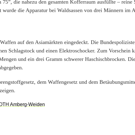
h 75”, die nahezu den gesamten Kofferraum ausfüllte – reine
rt wurde die Apparatur bei Waldsassen von drei Männern im A
t Waffen auf den Asiamärkten eingedeckt. Die Bundespolizist
inen Schlagstock und einen Elektroschocker. Zum Vorschein 
e Mengen und ein drei Gramm schwerer Haschischbrocken. Di
 abgegeben.
rengstoffgesetz, dem Waffengesetz und dem Betäubungsmitte
zeigen.