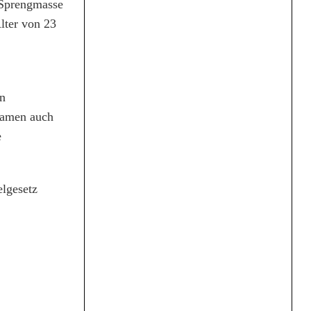
 Sprengmasse
lter von 23
en
kamen auch
e
lgesetz