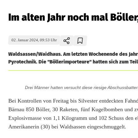
Im alten Jahr noch mal Bölle
02. Januar 2024, 09:53 Uhr
Waldsassen/Waidhaus. Am letzten Wochenende des Jahr
Pyrotechnik. Die "Böllerimporteure" hatten sich zum Tei
I
Drei Männer hatten versucht diese riesige Abschussbatte
m
Bei Kontrollen von Freitag bis Silvester entdeckten Fah
a
Bärnau 850 Böller, 30 Raketen, fünf Kugelbomben und zwö
l
Explosivmasse von 1,1 Kilogramm und 102 Schuss den e
Amerikanerin (30) bei Waldsassen eingeschmuggelt.
t