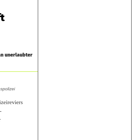
ft
n unerlaubter
spolizei
zeireviers
-
r