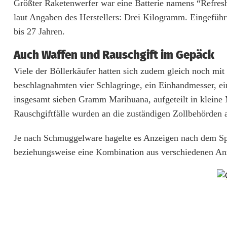
e
Größter Raketenwerfer war eine Batterie namens “Refres
laut Angaben des Herstellers: Drei Kilogramm. Eingefüh
n
bis 27 Jahren.
J
Auch Waffen und Rauschgift im Gepäck
a
Viele der Böllerkäufer hatten sich zudem gleich noch mi
h
beschlagnahmten vier Schlagringe, ein Einhandmesser, e
r
insgesamt sieben Gramm Marihuana, aufgeteilt in klein
Rauschgiftfälle wurden an die zuständigen Zollbehörden
n
o
Je nach Schmuggelware hagelte es Anzeigen nach dem Sp
beziehungsweise eine Kombination aus verschiedenen An
c
h
m
a