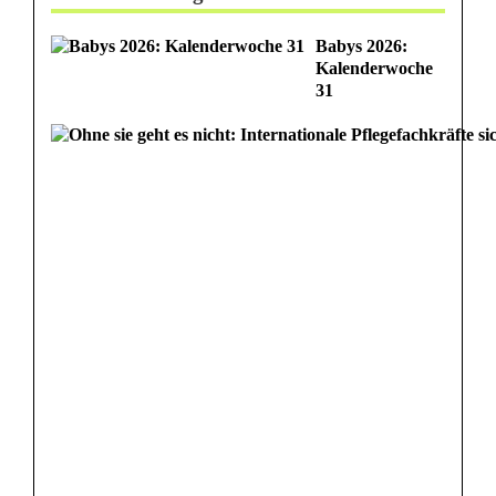
i
Babys 2026:
s
Kalenderwoche
31
c
h
t