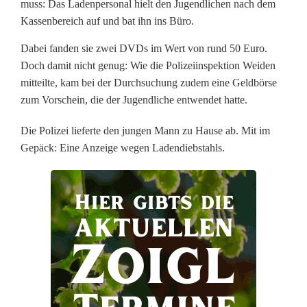
muss: Das Ladenpersonal hielt den Jugendlichen nach dem
d
Kassenbereich auf und bat ihn ins Büro.
l
Dabei fanden sie zwei DVDs im Wert von rund 50 Euro.
Doch damit nicht genug: Wie die Polizeiinspektion Weiden
i
mitteilte, kam bei der Durchsuchung zudem eine Geldbörse
c
zum Vorschein, die der Jugendliche entwendet hatte.
h
Die Polizei lieferte den jungen Mann zu Hause ab. Mit im
Gepäck: Eine Anzeige wegen Ladendiebstahls.
e
r
b
e
i
m