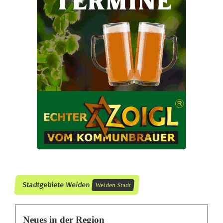
D
i
e
b
s
t
a
h
l
e
Stadtgebiete Weiden
Weiden Stadt
r
w
Neues in der Region