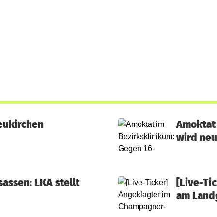
eukirchen
Amoktat 
wird neu
assen: LKA stellt
[Live-Ti
am Landg