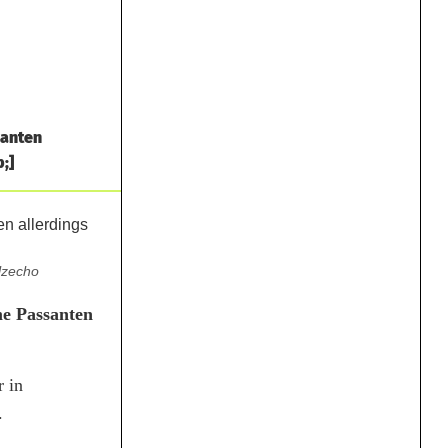
santen
;]
alzecho
me Passanten
r in
.