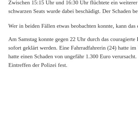
Zwischen 15:15 Uhr und 16:30 Uhr flüchtete ein weiterer 
e
schwarzen Seats wurde dabei beschädigt. Der Schaden bet
r
Wer in beiden Fällen etwas beobachten konnte, kann das 
e
Am Samstag konnte gegen 22 Uhr durch das couragierte Ei
U
sofort geklärt werden. Eine Fahrradfahrerin (24) hatte im
n
hatte einen Schaden von ungefähr 1.300 Euro verursacht. 
f
Eintreffen der Polizei fest.
a
l
l
f
l
u