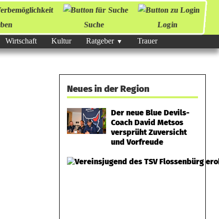
ben
Suche
Login
Wirtschaft
Kultur
Ratgeber
Trauer
Neues in der Region
Der neue Blue Devils-
Coach David Metsos
versprüht Zuversicht
und Vorfreude