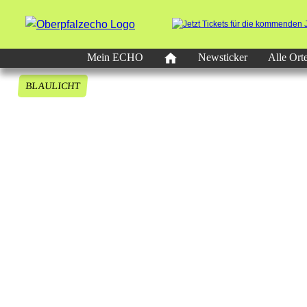
Mein ECHO
Newsticker
Alle Ort
BLAULICHT