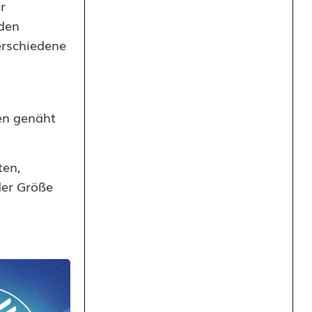
r
 den
erschiedene
en genäht
ten,
der Größe