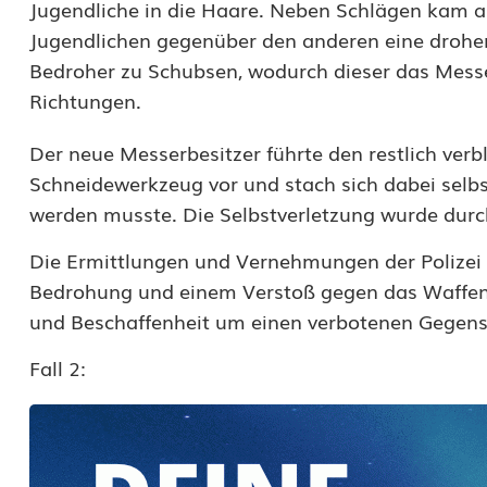
Jugendliche in die Haare. Neben Schlägen kam a
e
Jugendlichen gegenüber den anderen eine drohe
s
Bedroher zu Schubsen, wodurch dieser das Messer
Richtungen.
s
e
Der neue Messerbesitzer führte den restlich ver
Schneidewerkzeug vor und stach sich dabei selbs
r
werden musste. Die Selbstverletzung wurde durc
n
Die Ermittlungen und Vernehmungen der Polizei 
g
Bedrohung und einem Verstoß gegen das Waffeng
e
und Beschaffenheit um einen verbotenen Gegens
d
Fall 2:
r
o
h