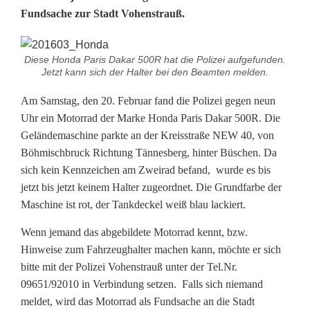
t
Fundsache zur Stadt Vohenstrauß.
o
r
Diese Honda Paris Dakar 500R hat die Polizei aufgefunden.
Jetzt kann sich der Halter bei den Beamten melden.
r
Am Samstag, den 20. Februar fand die Polizei gegen neun
a
Uhr ein Motorrad der Marke Honda Paris Dakar 500R. Die
d
Geländemaschine parkte an der Kreisstraße NEW 40, von
Böhmischbruck Richtung Tännesberg, hinter Büschen. Da
o
sich kein Kennzeichen am Zweirad befand, wurde es bis
h
jetzt bis jetzt keinem Halter zugeordnet. Die Grundfarbe der
Maschine ist rot, der Tankdeckel weiß blau lackiert.
n
Wenn jemand das abgebildete Motorrad kennt, bzw.
e
Hinweise zum Fahrzeughalter machen kann, möchte er sich
B
bitte mit der Polizei Vohenstrauß unter der Tel.Nr.
09651/92010 in Verbindung setzen. Falls sich niemand
e
meldet, wird das Motorrad als Fundsache an die Stadt