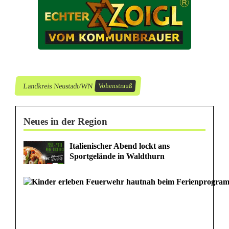
P
o
l
i
z
Landkreis Neustadt/WN
Vohenstrauß
e
Neues in der Region
i
V
Italienischer Abend lockt ans
Sportgelände in Waldthurn
o
h
e
n