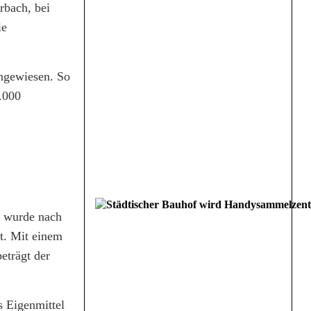
rbach, bei
ie
angewiesen. So
.000
2 wurde nach
t. Mit einem
eträgt der
s Eigenmittel