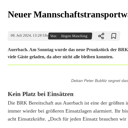
Neuer Mannschaftstransportwage
08. Juli 2024, 13:28 Uhr
Von:
Jürgen Masching
Auerbach. Am Sonntag wurde das neue Prunkstück der BRK Ber
viele Gäste geladen, da aber nicht alle bleiben konnten.
N
Dekan Peter Bublitz segnet da
e
Kein Platz bei Einsätzen
u
Die BRK Bereitschaft aus Auerbach ist eine der größten
e
immer wieder bei größeren Einsatzlagen alarmiert. Ihr b
r
acht Einsatzkräfte. „Doch für jeden Einsatz brauchen wir n