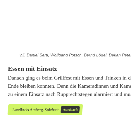
n
f
e
i
e
v.li. Daniel Sertl, Wolfgang Potsch, Bernd Lödel, Dekan Pet
r
Essen mit Einsatz
l
Danach ging es beim Grillfest mit Essen und Trinken in d
i
Ende bleiben konnten. Denn die Kameradinnen und Kamer
zu einem Einsatz nach Rupprechtstegen alarmiert und musst
c
h
Landkreis Amberg-Sulzbach
Auerbach
i
n