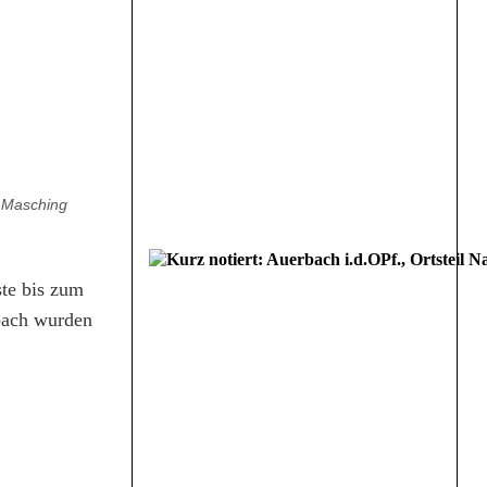
n Masching
ste bis zum
bach wurden