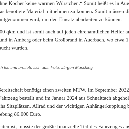
hne Kocher keine warmen Würstchen.“ Somit heißt es in Aue
as benötigte Material mitnehmen zu können. Somit müssen d
 mitgenommen wird, um den Einsatz abarbeiten zu können.
400 qkm und ist somit auch auf jeden ehrenamtlichen Helfer 
und in Amberg oder beim Großbrand in Auerbach, wo etwa 1
raucht wurden.
h los und breitete sich aus. Foto: Jürgen Masching
Bereitschaft benötigt einen zweiten MTW. Im September 202
ahrzeug bestellt und im Januar 2024 aus Schnaittach abgehol
hs Sitzplätzen, Allrad und der wichtigen Anhängerkupplung b
lebung 86.000 Euro.
eiten ist, musste der größte finanzielle Teil des Fahrzeuges au