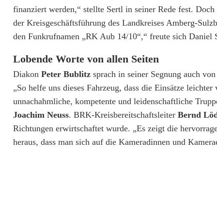
r
finanziert werden,“ stellte Sertl in seiner Rede fest. D
der Kreisgeschäftsführung des Landkreises Amberg-Sulzb
a
den Funkrufnamen „RK Aub 14/10“,“ freute sich Daniel S
n
Lobende Worte von allen Seiten
s
Diakon
Peter Bublitz
sprach in seiner Segnung auch von 
p
„So helfe uns dieses Fahrzeug, dass die Einsätze leichte
o
unnachahmliche, kompetente und leidenschaftliche Truppe 
Joachim Neuss
. BRK-Kreisbereitschaftsleiter
Bernd Lö
r
Richtungen erwirtschaftet wurde. „Es zeigt die hervorrage
t
heraus, dass man sich auf die Kameradinnen und Kamera
w
a
g
e