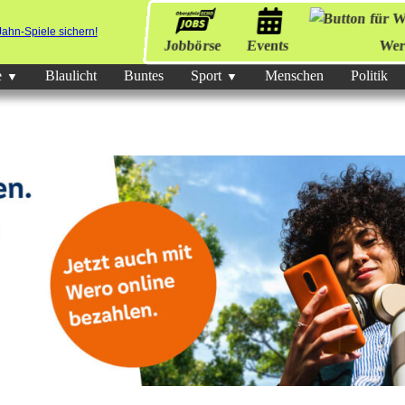
Jobbörse
Events
Wer
e
Blaulicht
Buntes
Sport
Menschen
Politik