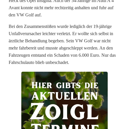
Heck des Opel Insignia. Auch der 54-Jährige im Audi A 4
a
Avant konnte nicht mehr rechtzeitig anhalten und fuhr auf
den VW Golf auf.
l
Bei den Zusammenstößen wurde lediglich der 19-jährige
l
Unfallverursacher leichter verletzt. Er wollte sich selbst in
i
ärztliche Behandlung begeben. Sein VW Golf war nicht
mehr fahrbereit und musste abgeschleppt werden. An den
n
Fahrzeugen entstand ein Schaden von 6.000 Euro. Nur das
W
Fahrschulauto blieb unbeschadet.
e
i
d
e
n