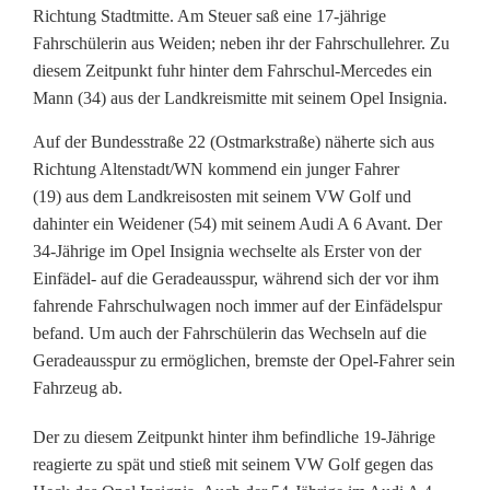
i
Richtung Stadtmitte. Am Steuer saß eine 17-jährige
Fahrschülerin aus Weiden; neben ihr der Fahrschullehrer. Zu
n
diesem Zeitpunkt fuhr hinter dem Fahrschul-Mercedes ein
Mann (34) aus der Landkreismitte mit seinem Opel Insignia.
A
u
Auf der Bundesstraße 22 (Ostmarkstraße) näherte sich aus
Richtung Altenstadt/WN kommend ein junger Fahrer
f
(19) aus dem Landkreisosten mit seinem VW Golf und
f
dahinter ein Weidener (54) mit seinem Audi A 6 Avant. Der
34-Jährige im Opel Insignia wechselte als Erster von der
a
Einfädel- auf die Geradeausspur, während sich der vor ihm
fahrende Fahrschulwagen noch immer auf der Einfädelspur
h
befand. Um auch der Fahrschülerin das Wechseln auf die
r
Geradeausspur zu ermöglichen, bremste der Opel-Fahrer sein
Fahrzeug ab.
u
n
Der zu diesem Zeitpunkt hinter ihm befindliche 19-Jährige
reagierte zu spät und stieß mit seinem VW Golf gegen das
f