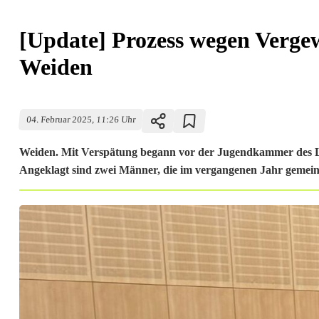
[Update] Prozess wegen Verge
Weiden
04. Februar 2025, 11:26 Uhr
Weiden. Mit Verspätung begann vor der Jugendkammer des La
Angeklagt sind zwei Männer, die im vergangenen Jahr gemeins
[
U
p
d