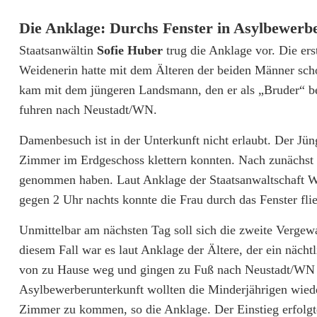
t
Die Anklage: Durchs Fenster in Asylbewerb
i
Staatsanwältin
Sofie Huber
trug die Anklage vor. Die erst
g
Weidenerin hatte mit dem Älteren der beiden Männer scho
kam mit dem jüngeren Landsmann, den er als „Bruder“ be
u
fuhren nach Neustadt/WN.
n
Damenbesuch ist in der Unterkunft nicht erlaubt. Der Jüng
g
Zimmer im Erdgeschoss klettern konnten. Nach zunächst 
b
genommen haben. Laut Anklage der Staatsanwaltschaft W
gegen 2 Uhr nachts konnte die Frau durch das Fenster fli
e
Unmittelbar am nächsten Tag soll sich die zweite Vergew
g
diesem Fall war es laut Anklage der Ältere, der ein näch
i
von zu Hause weg und gingen zu Fuß nach Neustadt/WN – 
n
Asylbewerberunterkunft wollten die Minderjährigen wiede
Zimmer zu kommen, so die Anklage. Der Einstieg erfolgte
n