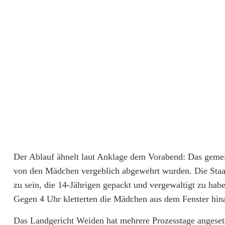
t
a
m
L
a
n
d
g
Der Ablauf ähnelt laut Anklage dem Vorabend: Das gemei
e
von den Mädchen vergeblich abgewehrt wurden. Die Staa
zu sein, die 14-Jährigen gepackt und vergewaltigt zu habe
r
Gegen 4 Uhr kletterten die Mädchen aus dem Fenster hina
i
Das Landgericht Weiden hat mehrere Prozesstage angesetz