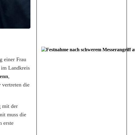
g einer Frau
 im Landkreis
Henn
,
r
vertreten die
 mit der
mit muss die
 erste