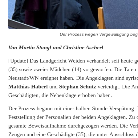
e
g
e
Der Prozess wegen Vergewaltigung beginn
n
Von Martin Stangl und Christine Ascherl
V
[Update] Das Landgericht Weiden verhandelt seit heute g
e
(35) sowie zweier Mädchen (14) vorgeworfen. Die Taten s
r
Neustadt/WN ereignet haben. Die Angeklagten sind syri
g
Matthias Haberl
und
Stephan Schütz
verteidigt. Die A
Geschädigten, die Nebenklage erhoben haben.
e
Der Prozess begann mit einer halben Stunde Verspätung. 
w
Feststellung der Personalien der beiden Angeklagten. Zu 
a
gesamte Beweisaufnahme durchgezogen werden. Die Verh
l
Zeugen und eine Geschädigte (35), die unter Ausschluss d