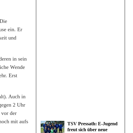
 Die
se ein. Er
keit und
deren in sein
liche Wende
hr. Erst
lt). Auch in
 gegen 2 Uhr
 vor der
noch mit aufs
TSV Pressath: E-Jugend
freut sich über neue