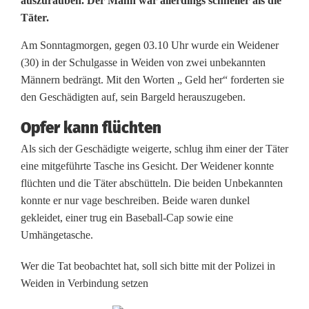
auszurauben. Der Mann war allerdings schneller als die
a
Täter.
u
Am Sonntagmorgen, gegen 03.10 Uhr wurde ein Weidener
b
(30) in der Schulgasse in Weiden von zwei unbekannten
Männern bedrängt. Mit den Worten „ Geld her“ forderten sie
ü
den Geschädigten auf, sein Bargeld herauszugeben.
b
Opfer kann flüchten
e
Als sich der Geschädigte weigerte, schlug ihm einer der Täter
eine mitgeführte Tasche ins Gesicht. Der Weidener konnte
r
flüchten und die Täter abschütteln. Die beiden Unbekannten
f
konnte er nur vage beschreiben. Beide waren dunkel
gekleidet, einer trug ein Baseball-Cap sowie eine
a
Umhängetasche.
l
Wer die Tat beobachtet hat, soll sich bitte mit der Polizei in
l
Weiden in Verbindung setzen
i