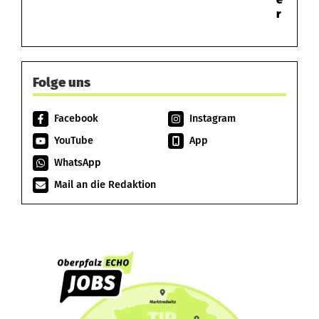
r
Folge uns
Facebook
Instagram
YouTube
App
WhatsApp
Mail an die Redaktion