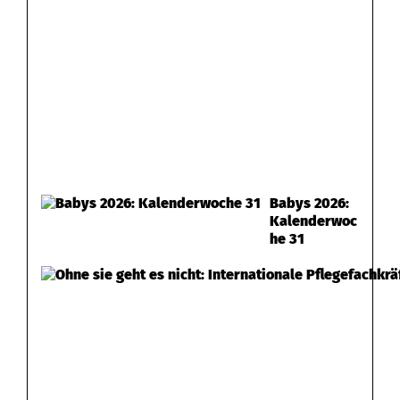
e
n
Babys 2026:
Kalenderwoc
he 31