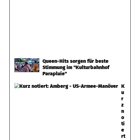
Queen-Hits sorgen für beste
Stimmung im "Kulturbahnhof
Parapluie"
K
u
r
z
n
o
ti
e
rt