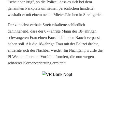
“scheinbar irrig”, so die Polizei, dass es sich bei dem
t
genannten Parkplatz um seinen persönlichen handelte,
weshalb er mit einem neuen Mieter-Pärchen in Streit geriet.
n
e
Der zunächst verbale Streit eskalierte schließlich
dahingehend, dass der 67-jährige Mann der 18-jährigen
r
schwangeren Frau einen Fausthieb in den Bauch verpasst
haben soll. Als die 18-jährige Frau mit der Polizei drohte,
s
entfernte sich der Nachbar wieder. Im Nachgang wurde die
o
PI Weiden über den Vorfall informiert, die nun wegen
schwerer Körperverletzung ermittelt.
l
l
s
c
h
w