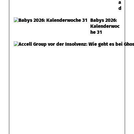
a
d
Babys 2026:
Kalenderwoc
he 31