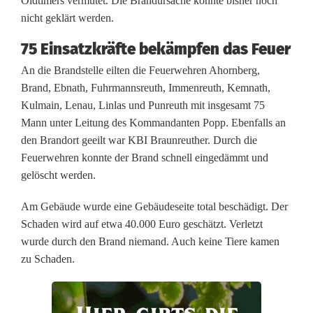
n
Oldtimers vermutet. Die Brandursache konnte bisher noch
nicht geklärt werden.
e
75 Einsatzkräfte bekämpfen das Feuer
i
An die Brandstelle eilten die Feuerwehren Ahornberg,
n
Brand, Ebnath, Fuhrmannsreuth, Immenreuth, Kemnath,
Kulmain, Lenau, Linlas und Punreuth mit insgesamt 75
I
Mann unter Leitung des Kommandanten Popp. Ebenfalls an
m
den Brandort geeilt war KBI Braunreuther. Durch die
Feuerwehren konnte der Brand schnell eingedämmt und
m
gelöscht werden.
e
Am Gebäude wurde eine Gebäudeseite total beschädigt. Der
n
Schaden wird auf etwa 40.000 Euro geschätzt. Verletzt
r
wurde durch den Brand niemand. Auch keine Tiere kamen
zu Schaden.
e
u