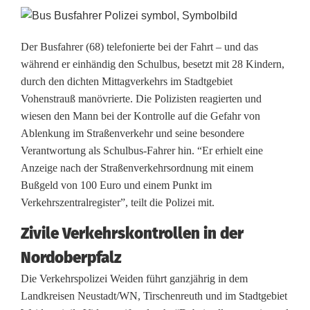
z
e
Der Busfahrer (68) telefonierte bei der Fahrt – und das
i
während er einhändig den Schulbus, besetzt mit 28 Kindern,
g
durch den dichten Mittagverkehrs im Stadtgebiet
Vohenstrauß manövrierte. Die Polizisten reagierten und
e
wiesen den Mann bei der Kontrolle auf die Gefahr von
Ablenkung im Straßenverkehr und seine besondere
f
Verantwortung als Schulbus-Fahrer hin. “Er erhielt eine
ü
Anzeige nach der Straßenverkehrsordnung mit einem
Bußgeld von 100 Euro und einem Punkt im
r
Verkehrszentralregister”, teilt die Polizei mit.
S
Zivile Verkehrskontrollen in der
c
Nordoberpfalz
h
Die Verkehrspolizei Weiden führt ganzjährig in dem
u
Landkreisen Neustadt/WN, Tirschenreuth und im Stadtgebiet