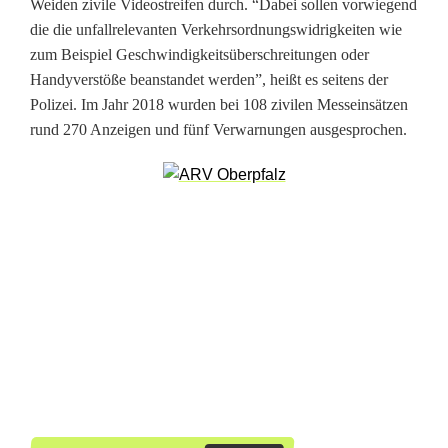
Weiden zivile Videostreifen durch. “Dabei sollen vorwiegend
l
die die unfallrelevanten Verkehrsordnungswidrigkeiten wie
b
zum Beispiel Geschwindigkeitsüberschreitungen oder
Handyverstöße beanstandet werden”, heißt es seitens der
u
Polizei. Im Jahr 2018 wurden bei 108 zivilen Messeinsätzen
s
rund 270 Anzeigen und fünf Verwarnungen ausgesprochen.
f
a
h
r
e
r