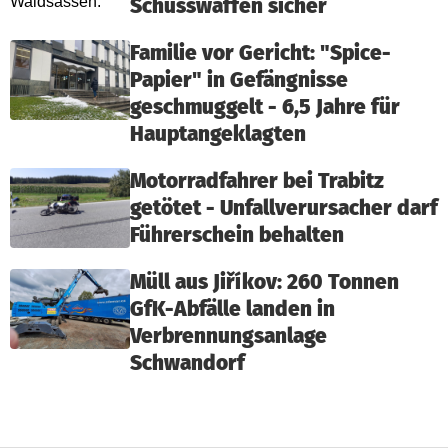
Schusswaffen sicher
Familie vor Gericht: "Spice-
Papier" in Gefängnisse
geschmuggelt - 6,5 Jahre für
Hauptangeklagten
Motorradfahrer bei Trabitz
getötet - Unfallverursacher darf
Führerschein behalten
Müll aus Jiříkov: 260 Tonnen
GfK-Abfälle landen in
Verbrennungsanlage
Schwandorf