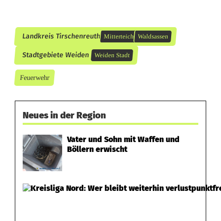
t
e
Landkreis Tirschenreuth
Mitterteich
Waldsassen
i
Stadtgebiete Weiden
Weiden Stadt
c
Feuerwehr
h
m
Neues in der Region
i
t
Vater und Sohn mit Waffen und
Böllern erwischt
m
e
h
r