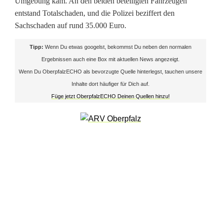
Umgebung kam. An den beiden beteiligten Fahrzeugen
t
entstand Totalschaden, und die Polizei beziffert den
o
Sachschaden auf rund 35.000 Euro.
ß
Tipp:
Wenn Du etwas googelst, bekommst Du neben den normalen
b
Ergebnissen auch eine Box mit aktuellen News angezeigt.
Wenn Du OberpfalzECHO als bevorzugte Quelle hinterlegst, tauchen unsere
e
Inhalte dort häufiger für Dich auf.
i
Füge jetzt OberpfalzECHO Deinen Quellen hinzu!
M
i
t
t
e
r