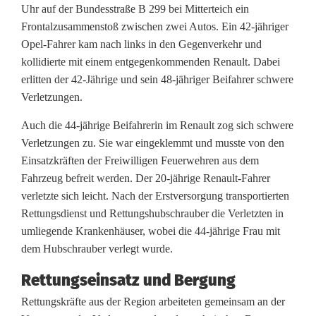
Uhr auf der Bundesstraße B 299 bei Mitterteich ein
c
Frontalzusammenstoß zwischen zwei Autos. Ein 42-jähriger
Opel-Fahrer kam nach links in den Gegenverkehr und
h
kollidierte mit einem entgegenkommenden Renault. Dabei
w
erlitten der 42-Jährige und sein 48-jähriger Beifahrer schwere
Verletzungen.
e
r
Auch die 44-jährige Beifahrerin im Renault zog sich schwere
Verletzungen zu. Sie war eingeklemmt und musste von den
e
Einsatzkräften der Freiwilligen Feuerwehren aus dem
Fahrzeug befreit werden. Der 20-jährige Renault-Fahrer
r
verletzte sich leicht. Nach der Erstversorgung transportierten
F
Rettungsdienst und Rettungshubschrauber die Verletzten in
umliegende Krankenhäuser, wobei die 44-jährige Frau mit
r
dem Hubschrauber verlegt wurde.
o
Rettungseinsatz und Bergung
n
Rettungskräfte aus der Region arbeiteten gemeinsam an der