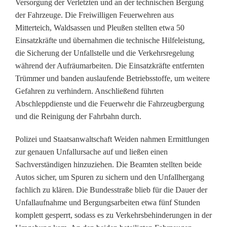
t
Versorgung der Verletzten und an der technischen Bergung
der Fahrzeuge. Die Freiwilligen Feuerwehren aus
a
Mitterteich, Waldsassen und Pleußen stellten etwa 50
l
Einsatzkräfte und übernahmen die technische Hilfeleistung,
die Sicherung der Unfallstelle und die Verkehrsregelung
z
während der Aufräumarbeiten. Die Einsatzkräfte entfernten
u
Trümmer und banden auslaufende Betriebsstoffe, um weitere
Gefahren zu verhindern. Anschließend führten
s
Abschleppdienste und die Feuerwehr die Fahrzeugbergung
a
und die Reinigung der Fahrbahn durch.
m
Polizei und Staatsanwaltschaft Weiden nahmen Ermittlungen
m
zur genauen Unfallursache auf und ließen einen
Sachverständigen hinzuziehen. Die Beamten stellten beide
e
Autos sicher, um Spuren zu sichern und den Unfallhergang
fachlich zu klären. Die Bundesstraße blieb für die Dauer der
n
Unfallaufnahme und Bergungsarbeiten etwa fünf Stunden
s
komplett gesperrt, sodass es zu Verkehrsbehinderungen in der