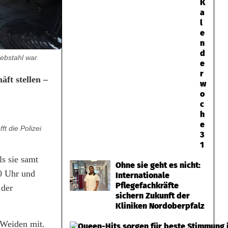
K
a
l
e
n
d
ebstahl war.
e
r
ft stellen –
w
o
c
h
e
t die Polizei
3
1
ls sie samt
Ohne sie geht es nicht:
0 Uhr und
Internationale
Pflegefachkräfte
 der
sichern Zukunft der
Kliniken Nordoberpfalz
i Weiden mit.