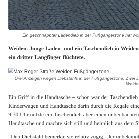
Ein geschnappter Ladendieb in der Fußgängerzone hat wohl
T
Weiden. Junge Laden- und ein Taschendieb in Weiden:
ein dritter Langfinger flüchtete.
a
s
Drei Anzeigen wegen Diebstahls in der Fußgängerzone. Zwei Ju
c
Weiden
h
Ein Griff in die Handtasche – schon war der Taschendieb ü
Kinderwagen und Handtasche darin durch die Regale eine
e
9.30 Uhr nutzte ein Taschendieb aber einen unbeobachte
n
Handtasche und machte sich still und heimlich aus dem S
d
“Den Diebstahl bemerkte sie relativ zügig. Der unbekannte