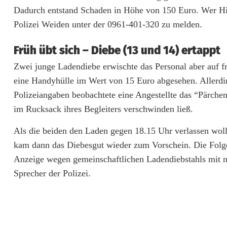
i
Dadurch entstand Schaden in Höhe von 150 Euro. Wer Hin
Polizei Weiden unter der 0961-401-320 zu melden.
e
b
Früh übt sich – Diebe (13 und 14) ertappt
f
Zwei junge Ladendiebe erwischte das Personal aber auf fri
eine Handyhülle im Wert von 15 Euro abgesehen. Allerdi
l
Polizeiangaben beobachtete eine Angestellte das “Pärche
ü
im Rucksack ihres Begleiters verschwinden ließ.
c
Als die beiden den Laden gegen 18.15 Uhr verlassen woll
h
kam dann das Diebesgut wieder zum Vorschein. Die Folge
Anzeige wegen gemeinschaftlichen Ladendiebstahls mit n
t
Sprecher der Polizei.
e
t
,