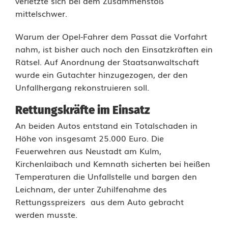
verletzte sich bei dem Zusammenstoß
i
mittelschwer.
N
Warum der Opel-Fahrer dem Passat die Vorfahrt
e
nahm, ist bisher auch noch den Einsatzkräften ein
Rätsel. Auf Anordnung der Staatsanwaltschaft
u
wurde ein Gutachter hinzugezogen, der den
s
Unfallhergang rekonstruieren soll.
t
Rettungskräfte im Einsatz
a
An beiden Autos entstand ein Totalschaden in
Höhe von insgesamt 25.000 Euro. Die
d
Feuerwehren aus Neustadt am Kulm,
t
Kirchenlaibach und Kemnath sicherten bei heißen
Temperaturen die Unfallstelle und bargen den
a
Leichnam, der unter Zuhilfenahme des
m
Rettungsspreizers aus dem Auto gebracht
werden musste.
K