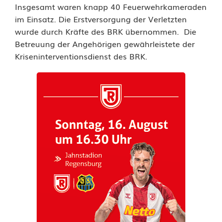
Insgesamt waren knapp 40 Feuerwehrkameraden
u
im Einsatz. Die Erstversorgung der Verletzten
l
wurde durch Kräfte des BRK übernommen. Die
Betreuung der Angehörigen gewährleistete der
m
Kriseninterventionsdienst des BRK.
:
B
u
b
(
6
)
v
e