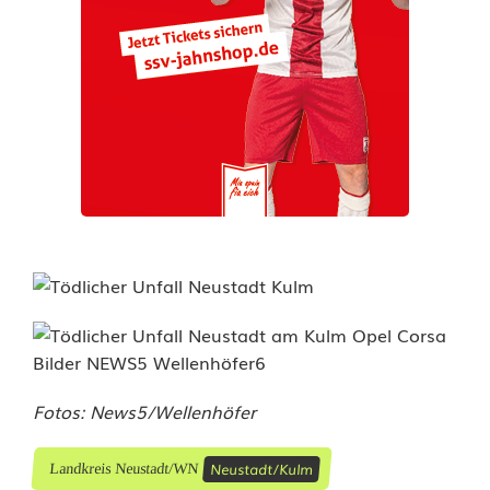
r
l
e
t
z
t
Fotos: News5/Wellenhöfer
Neustadt/Kulm
Landkreis Neustadt/WN