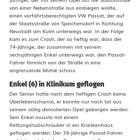
c
von einer Nebenstraße aus einbiegen wollte,
h
einen vorfahrtsberechtigten VW Passat, der auf
der Staatsstraße von Speichersdorf in Richtung
e
Neustadt am Kulm unterwegs war. In der Folge
r
kam es zum Crash, der so heftig war, dass der
74-Jährige, der zusammen mit seinem
U
sechsjährigen Enkel unterwegs war, den Passat-
n
Fahrer förmlich von der Straße in eine
angrenzende Mühle schoss.
f
Enkel (6) in Klinikum geflogen
a
Der Senior hatte nach dem heftigen Crash keine
l
Überlebenschance, er konnte nur noch tot aus
l
seinem völlig demolierten Opel geborgen werden.
Sein Enkel musste mit einem
b
Rettungshubschrauber in ein Krankenhaus
e
geflogen werden. Der 39-Jährige Passat-Fahrer