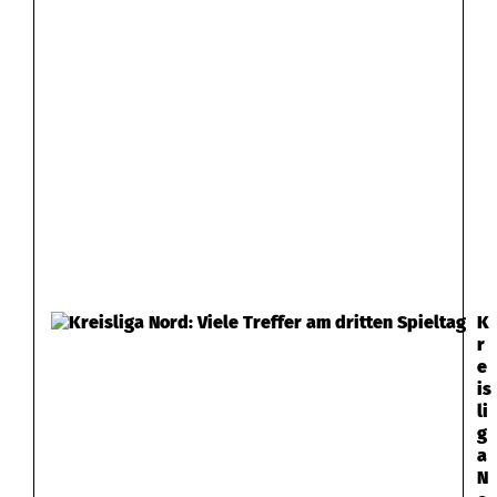
K
r
e
is
li
g
a
N