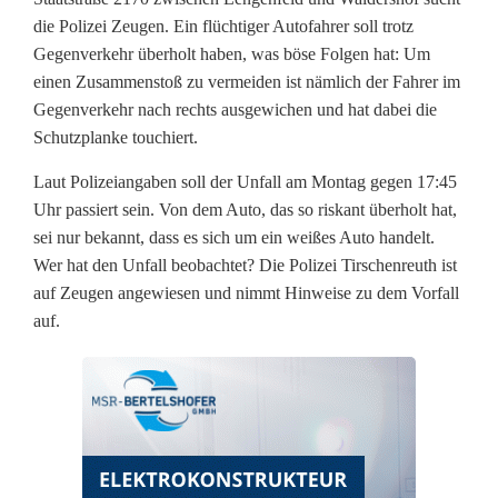
r
die Polizei Zeugen. Ein flüchtiger Autofahrer soll trotz
Gegenverkehr überholt haben, was böse Folgen hat: Um
h
einen Zusammenstoß zu vermeiden ist nämlich der Fahrer im
o
Gegenverkehr nach rechts ausgewichen und hat dabei die
Schutzplanke touchiert.
l
Laut Polizeiangaben soll der Unfall am Montag gegen 17:45
m
Uhr passiert sein. Von dem Auto, das so riskant überholt hat,
a
sei nur bekannt, dass es sich um ein weißes Auto handelt.
Wer hat den Unfall beobachtet? Die Polizei Tirschenreuth ist
n
auf Zeugen angewiesen und nimmt Hinweise zu dem Vorfall
ö
auf.
v
e
r
h