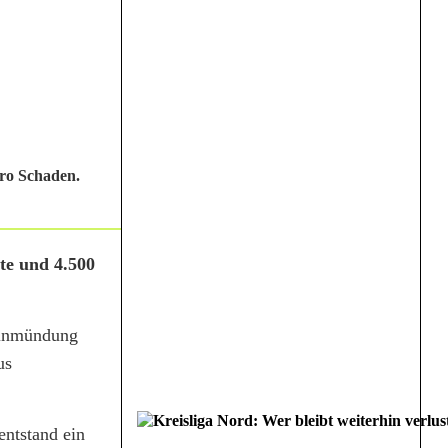
uro Schaden.
te und 4.500
Einmündung
us
entstand ein