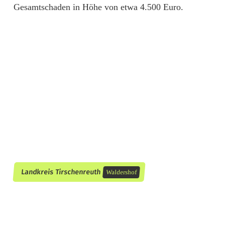
l
Gesamtschaden in Höhe von etwa 4.500 Euro.
b
e
i
m
W
e
n
d
Landkreis Tirschenreuth
Waldershof
e
n
: