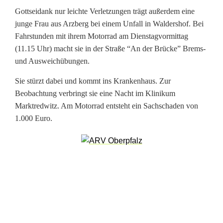
e
Gottseidank nur leichte Verletzungen trägt außerdem eine
n
junge Frau aus Arzberg bei einem Unfall in Waldershof. Bei
Fahrstunden mit ihrem Motorrad am Dienstagvormittag
h
(11.15 Uhr) macht sie in der Straße “An der Brücke” Brems-
a
und Ausweichübungen.
u
Sie stürzt dabei und kommt ins Krankenhaus. Zur
Beobachtung verbringt sie eine Nacht im Klinikum
s
Marktredwitz. Am Motorrad entsteht ein Sachschaden von
n
1.000 Euro.
a
c
h
F
a