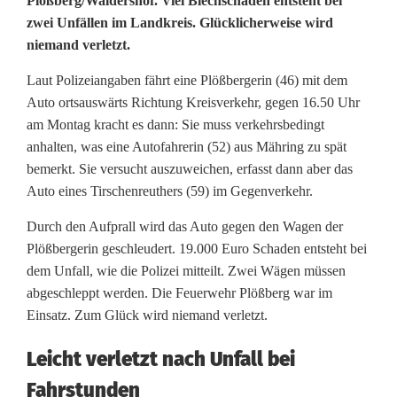
N
Plößberg/Waldershof. Viel Blechschaden entsteht bei
zwei Unfällen im Landkreis. Glücklicherweise wird
a
niemand verletzt.
c
Laut Polizeiangaben fährt eine Plößbergerin (46) mit dem
h
Auto ortsauswärts Richtung Kreisverkehr, gegen 16.50 Uhr
am Montag kracht es dann: Sie muss verkehrsbedingt
t
anhalten, was eine Autofahrerin (52) aus Mähring zu spät
i
bemerkt. Sie versucht auszuweichen, erfasst dann aber das
Auto eines Tirschenreuthers (59) im Gegenverkehr.
m
Durch den Aufprall wird das Auto gegen den Wagen der
K
Plößbergerin geschleudert. 19.000 Euro Schaden entsteht bei
r
dem Unfall, wie die Polizei mitteilt. Zwei Wägen müssen
abgeschleppt werden. Die Feuerwehr Plößberg war im
a
Einsatz. Zum Glück wird niemand verletzt.
n
Leicht verletzt nach Unfall bei
k
Fahrstunden