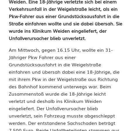
U
Weiden. Eine 18-Jährige verletzte sich bei einem
Verkehrsunfall in der Weigelstraße leicht, als ein
n
Pkw-Fahrer aus einer Grundstücksausfahrt in die
Straße einfahren wollte und sie dabei übersah. Sie
f
wurde ins Klinikum Weiden eingeliefert, der
a
Unfallverursacher blieb unverletzt.
l
Am Mittwoch, gegen 16.15 Uhr, wollte ein 31-
l
Jähriger Pkw Fahrer aus einer
Grundstücksausfahrt in die Weigelstraße
v
einfahren und übersah dabei eine 18-Jährige, die
mit ihrem Pkw in der Weigelstraße aus Richtung
e
des Bahnhof kommend unterwegs war. Beim
r
Zusammenstoß wurde die 18-Jährige leicht
verletzt und deshalb ins Klinikum Weiden
u
eingeliefert. Der Unfallverursacher blieb
r
unverletzt, sein Fahrzeug musste abgeschleppt
werden. Der entstandene Sachschaden beträgt
s
7.500 Euro. Beide Unfallbeteiligten stammen aus