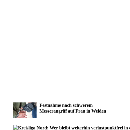
k
l
e
i
c
h
t
v
e
r
Festnahme nach schwerem
l
Messerangriff auf Frau in Weiden
e