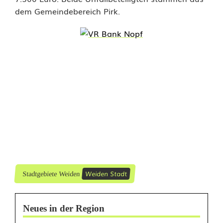
a
dem Gemeindebereich Pirk.
c
h
e
r
n
i
m
m
Weiden Stadt
Stadtgebiete Weiden
t
V
Neues in der Region
o