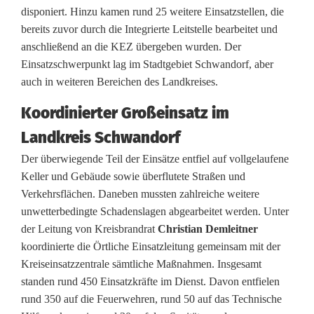
t
disponiert. Hinzu kamen rund 25 weitere Einsatzstellen, die
bereits zuvor durch die Integrierte Leitstelle bearbeitet und
e
anschließend an die KEZ übergeben wurden. Der
r
Einsatzschwerpunkt lag im Stadtgebiet Schwandorf, aber
auch in weiteren Bereichen des Landkreises.
e
Koordinierter Großeinsatz im
i
Landkreis Schwandorf
n
Der überwiegende Teil der Einsätze entfiel auf vollgelaufene
s
Keller und Gebäude sowie überflutete Straßen und
a
Verkehrsflächen. Daneben mussten zahlreiche weitere
unwetterbedingte Schadenslagen abgearbeitet werden. Unter
t
der Leitung von Kreisbrandrat
Christian Demleitner
z
koordinierte die Örtliche Einsatzleitung gemeinsam mit der
Kreiseinsatzzentrale sämtliche Maßnahmen. Insgesamt
i
standen rund 450 Einsatzkräfte im Dienst. Davon entfielen
n
rund 350 auf die Feuerwehren, rund 50 auf das Technische