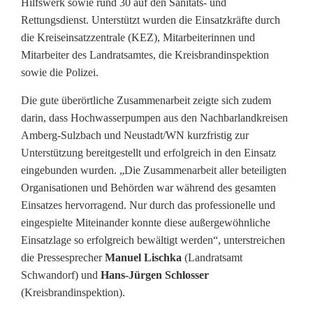
Hilfswerk sowie rund 30 auf den Sanitäts- und
S
Rettungsdienst. Unterstützt wurden die Einsatzkräfte durch
c
die Kreiseinsatzzentrale (KEZ), Mitarbeiterinnen und
Mitarbeiter des Landratsamtes, die Kreisbrandinspektion
h
sowie die Polizei.
w
Die gute überörtliche Zusammenarbeit zeigte sich zudem
a
darin, dass Hochwasserpumpen aus den Nachbarlandkreisen
Amberg-Sulzbach und Neustadt/WN kurzfristig zur
n
Unterstützung bereitgestellt und erfolgreich in den Einsatz
d
eingebunden wurden. „Die Zusammenarbeit aller beteiligten
Organisationen und Behörden war während des gesamten
o
Einsatzes hervorragend. Nur durch das professionelle und
r
eingespielte Miteinander konnte diese außergewöhnliche
Einsatzlage so erfolgreich bewältigt werden“, unterstreichen
f
die Pressesprecher
Manuel Lischka
(Landratsamt
Schwandorf) und
Hans-Jürgen Schlosser
e
(Kreisbrandinspektion).
r