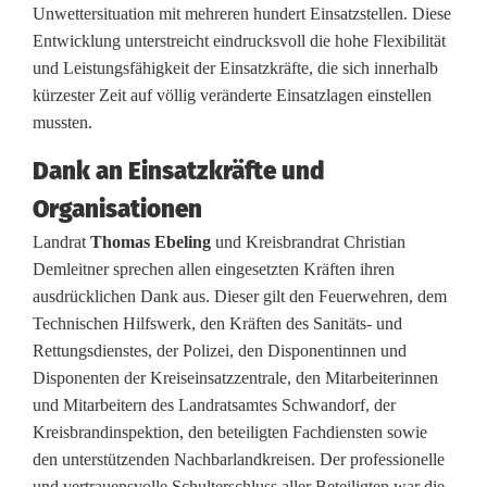
Unwettersituation mit mehreren hundert Einsatzstellen. Diese
n
Entwicklung unterstreicht eindrucksvoll die hohe Flexibilität
und Leistungsfähigkeit der Einsatzkräfte, die sich innerhalb
d
kürzester Zeit auf völlig veränderte Einsatzlagen einstellen
e
mussten.
t
Dank an Einsatzkräfte und
m
Organisationen
i
Landrat
Thomas Ebeling
und Kreisbrandrat Christian
Demleitner sprechen allen eingesetzten Kräften ihren
t
ausdrücklichen Dank aus. Dieser gilt den Feuerwehren, dem
4
Technischen Hilfswerk, den Kräften des Sanitäts- und
Rettungsdienstes, der Polizei, den Disponentinnen und
5
Disponenten der Kreiseinsatzzentrale, den Mitarbeiterinnen
0
und Mitarbeitern des Landratsamtes Schwandorf, der
Kreisbrandinspektion, den beteiligten Fachdiensten sowie
E
den unterstützenden Nachbarlandkreisen. Der professionelle
und vertrauensvolle Schulterschluss aller Beteiligten war die