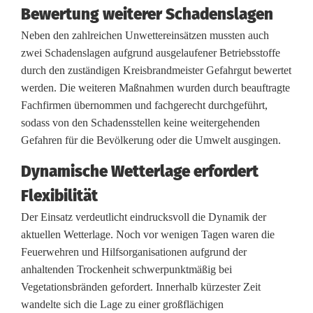
Bewertung weiterer Schadenslagen
f
Neben den zahlreichen Unwettereinsätzen mussten auch
o
zwei Schadenslagen aufgrund ausgelaufener Betriebsstoffe
l
durch den zuständigen Kreisbrandmeister Gefahrgut bewertet
werden. Die weiteren Maßnahmen wurden durch beauftragte
g
Fachfirmen übernommen und fachgerecht durchgeführt,
r
sodass von den Schadensstellen keine weitergehenden
Gefahren für die Bevölkerung oder die Umwelt ausgingen.
e
Dynamische Wetterlage erfordert
i
Flexibilität
c
Der Einsatz verdeutlicht eindrucksvoll die Dynamik der
h
aktuellen Wetterlage. Noch vor wenigen Tagen waren die
Feuerwehren und Hilfsorganisationen aufgrund der
b
anhaltenden Trockenheit schwerpunktmäßig bei
e
Vegetationsbränden gefordert. Innerhalb kürzester Zeit
wandelte sich die Lage zu einer großflächigen
e