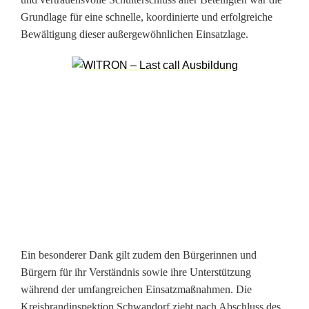
i
Grundlage für eine schnelle, koordinierte und erfolgreiche
n
Bewältigung dieser außergewöhnlichen Einsatzlage.
s
a
t
z
k
r
ä
f
Ein besonderer Dank gilt zudem den Bürgerinnen und
t
Bürgern für ihr Verständnis sowie ihre Unterstützung
e
während der umfangreichen Einsatzmaßnahmen. Die
Kreisbrandinspektion Schwandorf zieht nach Abschluss des