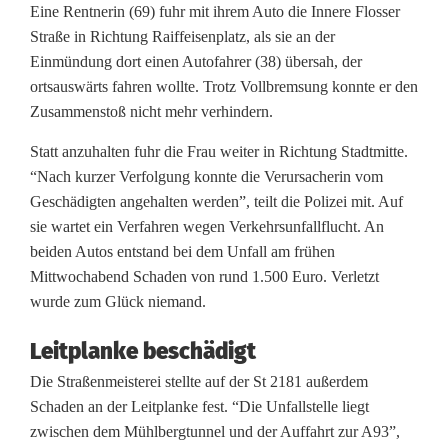
r
Eine Rentnerin (69) fuhr mit ihrem Auto die Innere Flosser
f
Straße in Richtung Raiffeisenplatz, als sie an der
Einmündung dort einen Autofahrer (38) übersah, der
o
ortsauswärts fahren wollte. Trotz Vollbremsung konnte er den
l
Zusammenstoß nicht mehr verhindern.
g
Statt anzuhalten fuhr die Frau weiter in Richtung Stadtmitte.
“Nach kurzer Verfolgung konnte die Verursacherin vom
u
Geschädigten angehalten werden”, teilt die Polizei mit. Auf
n
sie wartet ein Verfahren wegen Verkehrsunfallflucht. An
beiden Autos entstand bei dem Unfall am frühen
g
Mittwochabend Schaden von rund 1.500 Euro. Verletzt
n
wurde zum Glück niemand.
a
Leitplanke beschädigt
c
Die Straßenmeisterei stellte auf der St 2181 außerdem
Schaden an der Leitplanke fest. “Die Unfallstelle liegt
h
zwischen dem Mühlbergtunnel und der Auffahrt zur A93”,