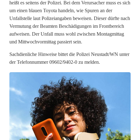
F
heißt es seitens der Polizei. Bei dem Verursacher muss es sich
um einen blauen Toyota handeln, wie Spuren an der
a
Unfallstelle laut Polizeiangaben beweisen. Dieser dürfte nach
h
Vermutung der Beamten Beschädigungen im Frontbereich
aufweisen. Der Unfall muss wohl zwischen Montagmittag
r
und Mittwochvormittag passiert sein.
e
Sachdienliche Hinweise bittet die Polizei Neustadt/WN unter
r
der Telefonnummer 09602/9402-0 zu melden.
f
l
u
c
h
t