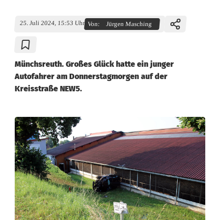
25. Juli 2024, 15:53 Uhr
Von:
Jürgen Masching
Münchsreuth. Großes Glück hatte ein junger
Autofahrer am Donnerstagmorgen auf der
Kreisstraße NEW5.
V
e
r
k
e
h