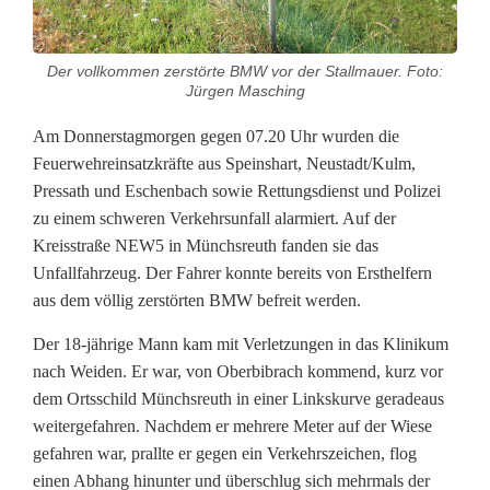
r
Der vollkommen zerstörte BMW vor der Stallmauer. Foto:
s
Jürgen Masching
u
Am Donnerstagmorgen gegen 07.20 Uhr wurden die
n
Feuerwehreinsatzkräfte aus Speinshart, Neustadt/Kulm,
Pressath und Eschenbach sowie Rettungsdienst und Polizei
f
zu einem schweren Verkehrsunfall alarmiert. Auf der
a
Kreisstraße NEW5 in Münchsreuth fanden sie das
Unfallfahrzeug. Der Fahrer konnte bereits von Ersthelfern
l
aus dem völlig zerstörten BMW befreit werden.
l
Der 18-jährige Mann kam mit Verletzungen in das Klinikum
m
nach Weiden. Er war, von Oberbibrach kommend, kurz vor
dem Ortsschild Münchsreuth in einer Linkskurve geradeaus
i
weitergefahren. Nachdem er mehrere Meter auf der Wiese
t
gefahren war, prallte er gegen ein Verkehrszeichen, flog
einen Abhang hinunter und überschlug sich mehrmals der