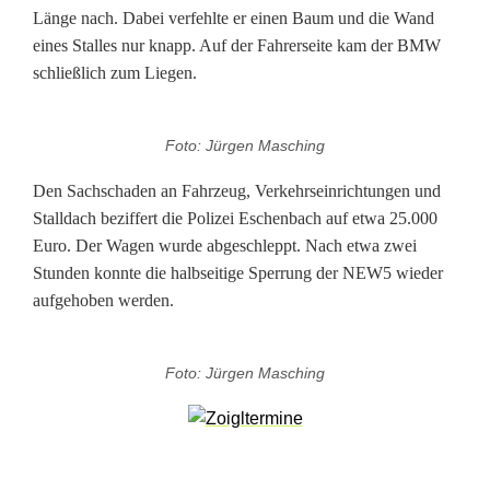
S
Länge nach. Dabei verfehlte er einen Baum und die Wand
c
eines Stalles nur knapp. Auf der Fahrerseite kam der BMW
schließlich zum Liegen.
h
u
Foto: Jürgen Masching
t
Den Sachschaden an Fahrzeug, Verkehrseinrichtungen und
z
Stalldach beziffert die Polizei Eschenbach auf etwa 25.000
Euro. Der Wagen wurde abgeschleppt. Nach etwa zwei
e
Stunden konnte die halbseitige Sperrung der NEW5 wieder
n
aufgehoben werden.
g
Foto: Jürgen Masching
e
l
n