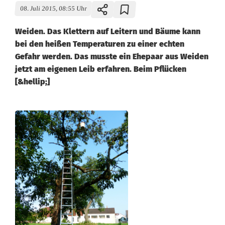
08. Juli 2015, 08:55 Uhr
Weiden. Das Klettern auf Leitern und Bäume kann
bei den heißen Temperaturen zu einer echten
Gefahr werden. Das musste ein Ehepaar aus Weiden
jetzt am eigenen Leib erfahren. Beim Pflücken
[&hellip;]
V
o
n
d
e
r