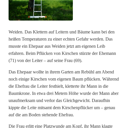
L
e
i
Weiden. Das Klettern auf Leitern und Bäume kann bei den
t
heißen Temperaturen zu einer echten Gefahr werden. Das
musste ein Ehepaar aus Weiden jetzt am eigenen Leib
e
erfahren. Beim Pflücken von Kirschen stürzte der Ehemann
r
(71) von der Leiter – auf seine Frau (69).
g
Das Ehepaar wollte in ihrem Garten am Rebühl am Abend
noch einige Kirschen vom eigenen Baum pflücken. Während
e
die Ehefrau die Leiter festhielt, kletterte ihr Mann in die
f
Baumkrone. In etwa drei Metern Höhe wurde der Mann aber
unaufmerksam und verlor das Gleichgewicht. Daraufhin
a
kippte die Leite mitsamt dem Kirschenpflücker um – genau
l
auf die am Boden stehende Ehefrau.
l
Die Frau erlitt eine Platzwunde am Kopf, ihr Mann klagte