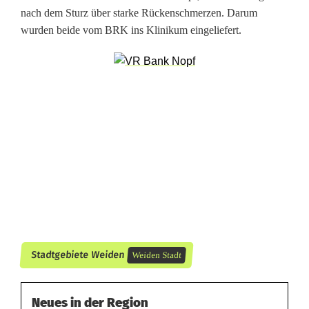
nach dem Sturz über starke Rückenschmerzen. Darum
e
wurden beide vom BRK ins Klinikum eingeliefert.
n
Stadtgebiete Weiden
Weiden Stadt
Neues in der Region