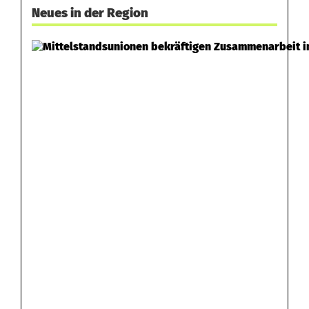
Neues in der Region
b
a
r