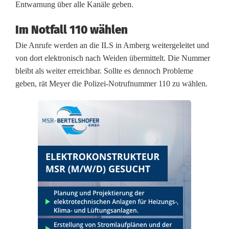
Entwarnung über alle Kanäle geben.
n
m
Im Notfall 110 wählen
Die Anrufe werden an die ILS in Amberg weitergeleitet und
e
von dort elektronisch nach Weiden übermittelt. Die Nummer
l
bleibt als weiter erreichbar. Sollte es dennoch Probleme
geben, rät Meyer die Polizei-Notrufnummer 110 zu wählen.
d
u
n
g
:
I
L
S