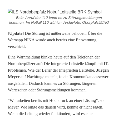
[
Beim Anruf der 112 kann es zu Störungsmeldungen
U
kommen. Im Notfall 110 wählen. Archivfoto: OberpfalzECHO
p
[
Update
] Die Störung ist mittlerweile behoben. Über die
Warnapp NINA wurde auch bereits eine Entwarnung
d
verschickt.
a
Eine Warnmeldung blinkte heute auf den Telefonen der
t
Nordoberpfälzer auf: Die Integrierte Leitstelle kämpft mit IT-
Problemen. Wie der Leiter der Integrierten Leitstelle,
Jürgen
e
Meyer
auf Nachfrage mitteilt, ist ein Kommunikationsserver
]
ausgefallen. Dadurch kann es zu Störungen, längeren
Wartezeiten oder Störungsmeldungen kommen.
W
“Wir arbeiten bereits mit Hochdruck an einer Lösung”, so
a
Meyer. Wie lange das dauern wird, konnte er nicht sagen.
r
Wenn die Leitung wieder funktioniert, wird es eine