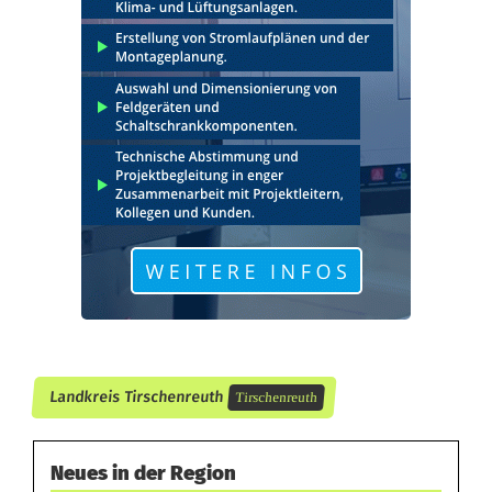
t
b
ö
s
e
n
F
o
l
g
Landkreis Tirschenreuth
Tirschenreuth
e
n
Neues in der Region