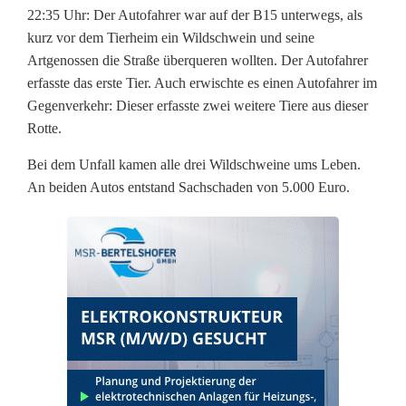
f
22:35 Uhr: Der Autofahrer war auf der B15 unterwegs, als
a
kurz vor dem Tierheim ein Wildschwein und seine
Artgenossen die Straße überqueren wollten. Der Autofahrer
l
erfasste das erste Tier. Auch erwischte es einen Autofahrer im
l
Gegenverkehr: Dieser erfasste zwei weitere Tiere aus dieser
Rotte.
a
Bei dem Unfall kamen alle drei Wildschweine ums Leben.
u
An beiden Autos entstand Sachschaden von 5.000 Euro.
f
B
1
5
m
i